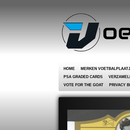
Ga
direct
naar
de
hoofdinhoud
HOME
MERKEN VOETBALPLAAT
PSA GRADED CARDS
VERZAMEL
VOTE FOR THE GOAT
PRIVACY B