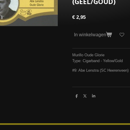
(GEEL/GOUD)
€ 2,95
In winkelwagen
Murillo Oude Glorie
Type: Cigarband - Yellow/Gold
#9: Abe Lenstra (SC Heerenveen)
D
D
S
e
e
h
l
e
a
e
l
r
n
e