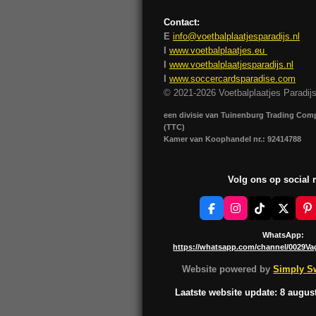
Contact:
E
info@voetbalplaatjesparadijs.nl
I
www.voetbalplaatjes.eu
I
www.voetbalplaatjesparadijs.nl
I
www.soccercardsparadise.com
© 2021-2026 Voetbalplaatjes Paradij
een divisie van Tuinenburg Trading Co
(TTC)
Kamer van Koophandel nr.: 92414788
Volg ons op social
F
I
T
X
P
a
n
i
i
c
s
k
n
WhatsApp:
e
t
T
t
https://whatsapp.com/channel/0029V
b
a
o
e
o
g
k
r
Website powered by
Simply Sw
o
r
e
k
a
s
Laatste website update: 8 augus
m
t