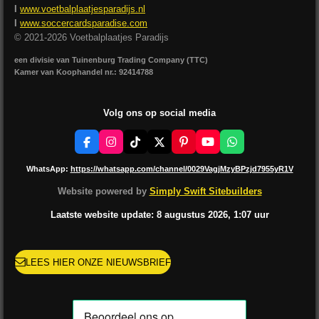
I
www.voetbalplaatjesparadijs.nl
I
www.soccercardsparadise.com
© 2021-2026 Voetbalplaatjes Paradijs
een divisie van Tuinenburg Trading Company (TTC)
Kamer van Koophandel nr.: 92414788
Volg ons op social media
F
I
T
X
P
Y
W
a
n
i
i
o
h
c
s
k
n
u
a
WhatsApp:
https://whatsapp.com/channel/0029VagjMzyBPzjd7955yR1V
e
t
T
t
T
t
b
a
o
e
u
s
Website powered by
Simply Swift Sitebuilders
o
g
k
r
b
A
o
r
e
e
p
Laatste website update: 8 augustus
2026, 1:07
uur
k
a
s
p
m
t
LEES HIER ONZE NIEUWSBRIEF