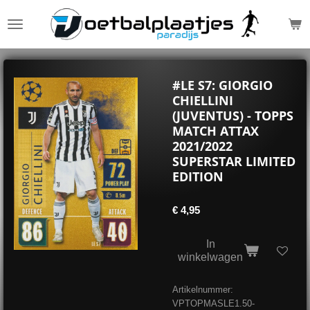
Ga
direct
naar
de
hoofdinhoud
#LE S7: GIORGIO
CHIELLINI
(JUVENTUS) - TOPPS
MATCH ATTAX
2021/2022
SUPERSTAR LIMITED
EDITION
€ 4,95
In
winkelwagen
Artikelnummer:
VPTOPMASLE1.50-