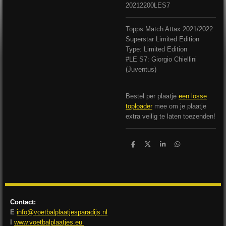
20212200LES7
Topps Match Attax 2021/2022
Superstar Limited Edition
Type: Limited Edition
#LE S7: Giorgio Chiellini
(Juventus)
Bestel per plaatje
een losse
toploader
mee om je plaatje
extra veilig te laten toezenden!
D
D
S
D
e
e
h
e
l
e
a
l
e
l
r
e
n
e
n
Contact:
E
info@voetbalplaatjesparadijs.nl
I
www.voetbalplaatjes.eu