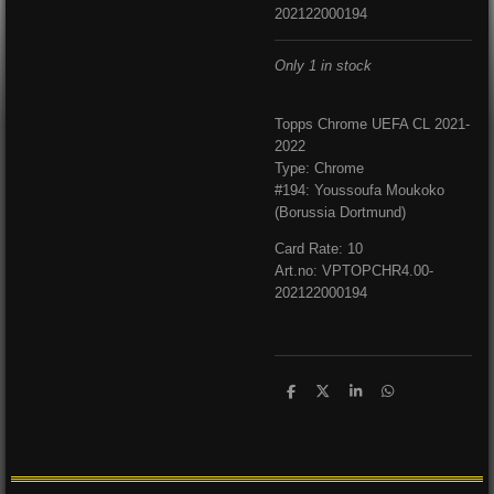
202122000194
Only 1 in stock
Topps Chrome UEFA CL 2021-
2022
Type: Chrome
#194: Youssoufa Moukoko
(Borussia Dortmund)
Card Rate: 10
Art.no: VPTOPCHR4.00-
202122000194
D
D
S
D
e
e
h
e
l
e
a
l
e
l
r
e
n
e
n