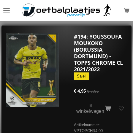
Ga
direct
naar
de
hoofdinhoud
#194: YOUSSOUFA
MOUKOKO
(BORUSSIA
DORTMUND) -
TOPPS CHROME CL
2021/2022
Sale!
€ 4,95
€ 7,95
In
winkelwagen
Artikelnummer:
VPTOPCHR4.00-