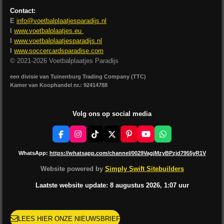
Contact:
E
info@voetbalplaatjesparadijs.nl
I
www.voetbalplaatjes.eu
I
www.voetbalplaatjesparadijs.nl
I
www.soccercardsparadise.com
© 2021-2026 Voetbalplaatjes Paradijs
een divisie van Tuinenburg Trading Company (TTC)
Kamer van Koophandel nr.: 92414788
Volg ons op social media
F
I
T
X
P
Y
W
a
n
i
i
o
h
c
s
k
n
u
a
WhatsApp:
https://whatsapp.com/channel/0029VagjMzyBPzjd7955yR1V
e
t
T
t
T
t
b
a
o
e
u
s
Website powered by
Simply Swift Sitebuilders
o
g
k
r
b
A
o
r
e
e
p
Laatste website update: 8 augustus
2026, 1:07
uur
k
a
s
p
m
t
LEES HIER ONZE NIEUWSBRIEF