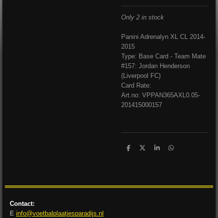
Only 2 in stock
Panini Adrenalyn XL CL 2014-
2015
Type: Base Card - Team Mate
#157: Jordan Henderson
(Liverpool FC)
Card Rate:
Art.no: VPPAN365AXL0.05-
201415000157
D
D
S
D
e
e
h
e
l
e
a
l
e
l
r
e
n
e
n
Contact:
E
info@voetbalplaatjesparadijs.nl