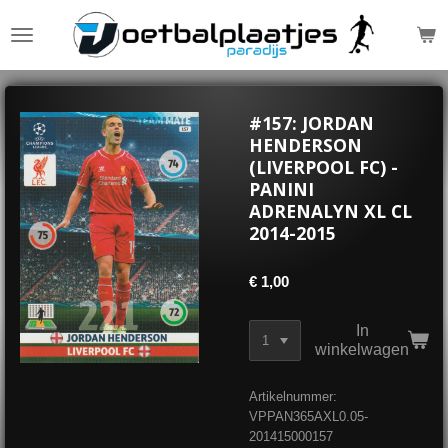
Ga
direct
naar
de
hoofdinhoud
#157: JORDAN
HENDERSON
(LIVERPOOL FC) -
PANINI
ADRENALYN XL CL
2014-2015
€ 1,00
In
winkelwagen
Artikelnummer:
VPPAN365AXL0.05-
201415000157