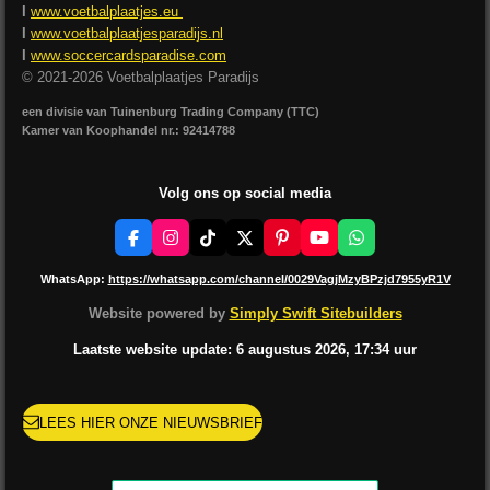
I
www.voetbalplaatjes.eu
I
www.voetbalplaatjesparadijs.nl
I
www.soccercardsparadise.com
© 2021-2026 Voetbalplaatjes Paradijs
een divisie van Tuinenburg Trading Company (TTC)
Kamer van Koophandel nr.: 92414788
Volg ons op social media
F
I
T
X
P
Y
W
a
n
i
i
o
h
c
s
k
n
u
a
WhatsApp:
https://whatsapp.com/channel/0029VagjMzyBPzjd7955yR1V
e
t
T
t
T
t
b
a
o
e
u
s
Website powered by
Simply Swift Sitebuilders
o
g
k
r
b
A
o
r
e
e
p
Laatste website update: 6 augustus
2026, 17:34
uur
k
a
s
p
m
t
LEES HIER ONZE NIEUWSBRIEF