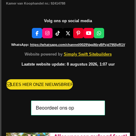
Kamer van Koophandel nr.: 92414788
Volg ons op social media
F
I
T
X
P
Y
W
a
n
i
i
o
h
c
s
k
n
u
a
WhatsApp:
https://whatsapp.com/channel/0029VagjMzyBPzjd7955yR1V
e
t
T
t
T
t
b
a
o
e
u
s
Website powered by
Simply Swift Sitebuilders
o
g
k
r
b
A
o
r
e
e
p
Laatste website update: 8 augustus
2026, 1:07
uur
k
a
s
p
m
t
LEES HIER ONZE NIEUWSBRIEF