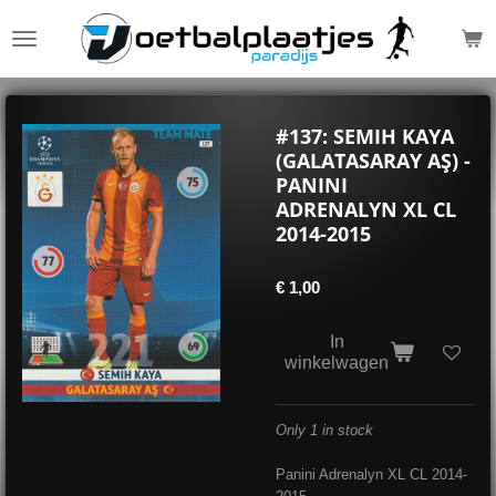
Ga
direct
naar
de
hoofdinhoud
#137: SEMIH KAYA
(GALATASARAY AŞ) -
PANINI
ADRENALYN XL CL
2014-2015
€ 1,00
In
winkelwagen
Only 1 in stock
Panini Adrenalyn XL CL 2014-