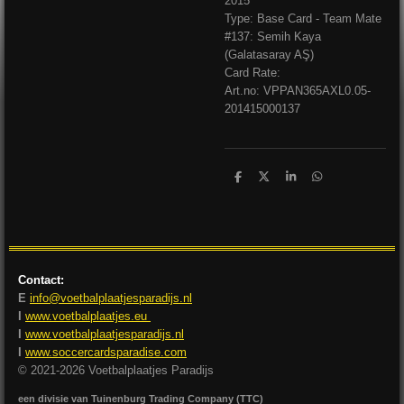
2015
Type: Base Card - Team Mate
#137: Semih Kaya
(Galatasaray AŞ)
Card Rate:
Art.no: VPPAN365AXL0.05-
201415000137
D
D
S
D
e
e
h
e
l
e
a
l
e
l
r
e
n
e
n
Contact:
E
info@voetbalplaatjesparadijs.nl
I
www.voetbalplaatjes.eu
I
www.voetbalplaatjesparadijs.nl
I
www.soccercardsparadise.com
© 2021-2026 Voetbalplaatjes Paradijs
een divisie van Tuinenburg Trading Company (TTC)