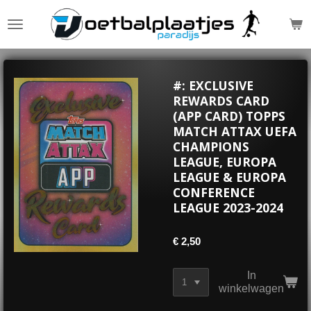
Ga
direct
naar
de
hoofdinhoud
#: EXCLUSIVE
REWARDS CARD
(APP CARD) TOPPS
MATCH ATTAX UEFA
CHAMPIONS
LEAGUE, EUROPA
LEAGUE & EUROPA
CONFERENCE
LEAGUE 2023-2024
€ 2,50
In
winkelwagen