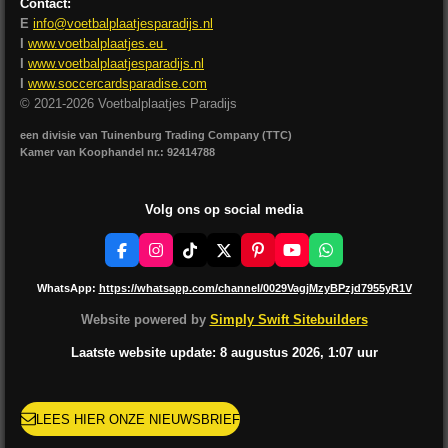
Contact:
E
info@voetbalplaatjesparadijs.nl
I
www.voetbalplaatjes.eu
I
www.voetbalplaatjesparadijs.nl
I
www.soccercardsparadise.com
© 2021-2026 Voetbalplaatjes Paradijs
een divisie van Tuinenburg Trading Company (TTC)
Kamer van Koophandel nr.: 92414788
Volg ons op social media
F
I
T
X
P
Y
W
a
n
i
i
o
h
c
s
k
n
u
a
WhatsApp:
https://whatsapp.com/channel/0029VagjMzyBPzjd7955yR1V
e
t
T
t
T
t
b
a
o
e
u
s
Website powered by
Simply Swift Sitebuilders
o
g
k
r
b
A
o
r
e
e
p
Laatste website update: 8 augustus
2026, 1:07
uur
k
a
s
p
m
t
LEES HIER ONZE NIEUWSBRIEF