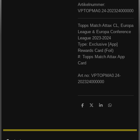
Artikelnummer:
VPTOPMA0.24-202324000000
Topps Match Attax CL, Europa
League & Europa Conference
League 2023-2024
Type: Exclusive [App]
Rewards Card (Foil)
#: Topps Match Attax App
Card
Art.no: VPTOPMA0.24-
202324000000
D
D
S
D
e
e
h
e
l
e
a
l
e
l
r
e
n
e
n