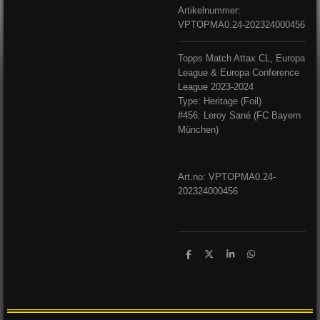
Artikelnummer:
VPTOPMA0.24-202324000456
Topps Match Attax CL, Europa
League & Europa Conference
League 2023-2024
Type: Heritage (Foil)
#456: Leroy Sané (FC Bayern
München)
Art.no: VPTOPMA0.24-
202324000456
D
D
S
D
e
e
h
e
l
e
a
l
e
l
r
e
n
e
n