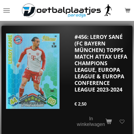
Ga
direct
naar
de
hoofdinhoud
#456: LEROY SANÉ
(FC BAYERN
MÜNCHEN) TOPPS
MATCH ATTAX UEFA
CHAMPIONS
LEAGUE, EUROPA
LEAGUE & EUROPA
CONFERENCE
LEAGUE 2023-2024
€ 2,50
In
winkelwagen