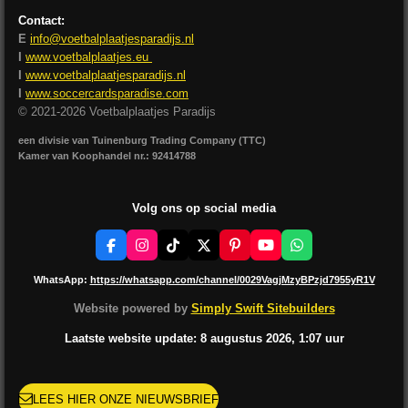
Contact:
E
info@voetbalplaatjesparadijs.nl
I
www.voetbalplaatjes.eu
I
www.voetbalplaatjesparadijs.nl
I
www.soccercardsparadise.com
© 2021-2026 Voetbalplaatjes Paradijs
een divisie van Tuinenburg Trading Company (TTC)
Kamer van Koophandel nr.: 92414788
Volg ons op social media
F
I
T
X
P
Y
W
a
n
i
i
o
h
c
s
k
n
u
a
WhatsApp:
https://whatsapp.com/channel/0029VagjMzyBPzjd7955yR1V
e
t
T
t
T
t
b
a
o
e
u
s
Website powered by
Simply Swift Sitebuilders
o
g
k
r
b
A
o
r
e
e
p
Laatste website update: 8 augustus
2026, 1:07
uur
k
a
s
p
m
t
LEES HIER ONZE NIEUWSBRIEF