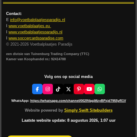
Contact:
E
info@voetbalplaatjesparadijs.nl
I
www.voetbalplaatjes.eu
I
www.voetbalplaatjesparadijs.nl
I
www.soccercardsparadise.com
© 2021-2026 Voetbalplaatjes Paradijs
een divisie van Tuinenburg Trading Company (TTC)
Kamer van Koophandel nr.: 92414788
Volg ons op social media
F
I
T
X
P
Y
W
a
n
i
i
o
h
c
s
k
n
u
a
WhatsApp:
https://whatsapp.com/channel/0029VagjMzyBPzjd7955yR1V
e
t
T
t
T
t
b
a
o
e
u
s
Website powered by
Simply Swift Sitebuilders
o
g
k
r
b
A
o
r
e
e
p
Laatste website update: 8 augustus
2026, 1:07
uur
k
a
s
p
m
t