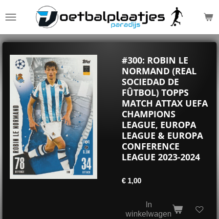
Ga
direct
naar
de
hoofdinhoud
#300: ROBIN LE
NORMAND (REAL
SOCIEDAD DE
FÛTBOL) TOPPS
MATCH ATTAX UEFA
CHAMPIONS
LEAGUE, EUROPA
LEAGUE & EUROPA
CONFERENCE
LEAGUE 2023-2024
€ 1,00
In
winkelwagen