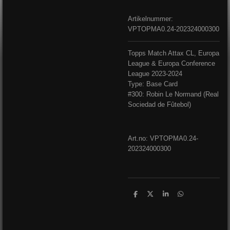
Artikelnummer:
VPTOPMA0.24-202324000300
Topps Match Attax CL, Europa
League & Europa Conference
League 2023-2024
Type: Base Card
#300: Robin Le Normand (Real
Sociedad de Fûtebol)
Art.no: VPTOPMA0.24-
202324000300
D
D
S
D
e
e
h
e
l
e
a
l
e
l
r
e
n
e
n