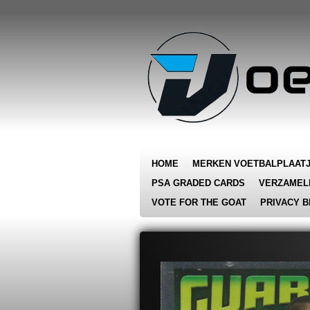
Ga
direct
naar
de
hoofdinhoud
HOME
MERKEN VOETBALPLAAT
PSA GRADED CARDS
VERZAMEL
VOTE FOR THE GOAT
PRIVACY B