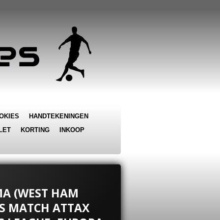
OKIES
HANDTEKENINGEN
LET
KORTING
INKOOP
MA (WEST HAM
PS MATCH ATTAX