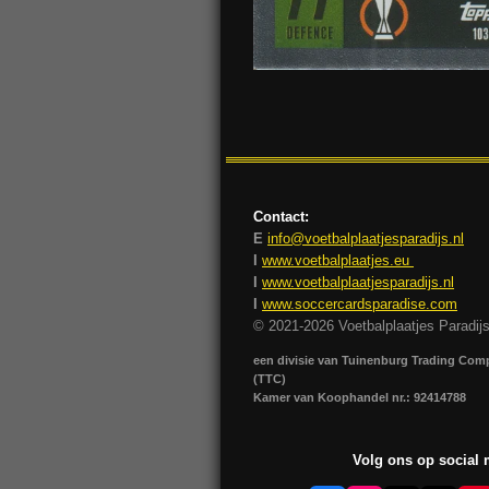
Contact:
E
info@voetbalplaatjesparadijs.nl
I
www.voetbalplaatjes.eu
I
www.voetbalplaatjesparadijs.nl
I
www.soccercardsparadise.com
© 2021-2026 Voetbalplaatjes Paradij
een divisie van Tuinenburg Trading Co
(TTC)
Kamer van Koophandel nr.: 92414788
Volg ons op social