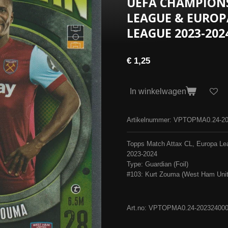
UEFA CHAMPIONS
LEAGUE & EUROP
LEAGUE 2023-202
€ 1,25
In winkelwagen
Artikelnummer:
VPTOPMA0.24-20
Topps Match Attax CL, Europa Le
2023-2024
Type: Guardian (Foil)
#103: Kurt Zouma (West Ham Uni
Art.no: VPTOPMA0.24-20232400