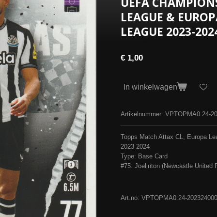
UEFA CHAMPIONS
LEAGUE & EUROP
LEAGUE 2023-202
€ 1,00
In winkelwagen
Artikelnummer:
VPTOPMA0.24-20
Topps Match Attax CL, Europa Le
2023-2024
Type: Base Card
#75: Joelinton (Newcastle United F
Art.no: VPTOPMA0.24-20232400