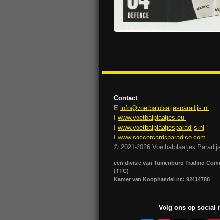
Contact:
E
info@voetbalplaatjesparadijs.nl
I
www.voetbalplaatjes.eu
I
www.voetbalplaatjesparadijs.nl
I
www.soccercardsparadise.com
© 2021-2026 Voetbalplaatjes Paradij
een divisie van Tuinenburg Trading Co
(TTC)
Kamer van Koophandel nr.: 92414788
Volg ons op social