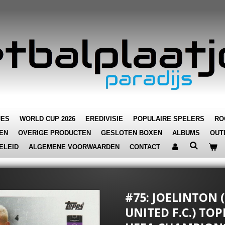
JES
WORLD CUP 2026
EREDIVISIE
POPULAIRE SPELERS
RO
EN
OVERIGE PRODUCTEN
GESLOTEN BOXEN
ALBUMS
OUT
ELEID
ALGEMENE VOORWAARDEN
CONTACT
#75: JOELINTON
UNITED F.C.) TO