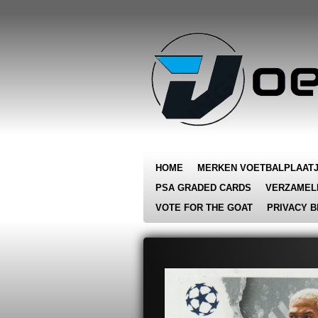
Ga
direct
naar
de
hoofdinhoud
HOME
MERKEN VOETBALPLAAT
PSA GRADED CARDS
VERZAMEL
VOTE FOR THE GOAT
PRIVACY B