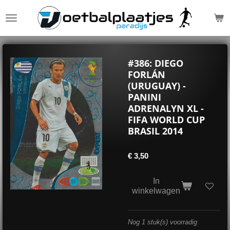
Ga
direct
naar
de
hoofdinhoud
#386: DIEGO
FORLÁN
(URUGUAY) -
PANINI
ADRENALYN XL -
FIFA WORLD CUP
BRASIL 2014
€ 3,50
In
winkelwagen
Nog 1 stuk(s) voorradig