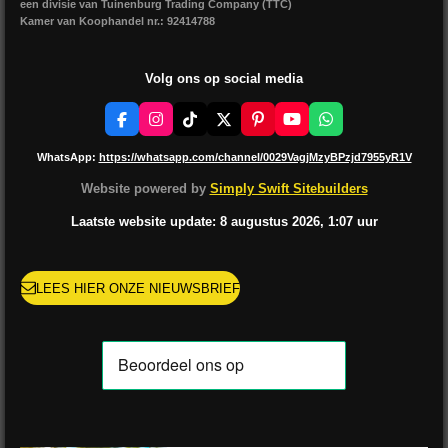
een divisie van Tuinenburg Trading Company (TTC)
Kamer van Koophandel nr.: 92414788
Volg ons op social media
F
I
T
X
P
Y
W
a
n
i
i
o
h
c
s
k
n
u
a
WhatsApp:
https://whatsapp.com/channel/0029VagjMzyBPzjd7955yR1V
e
t
T
t
T
t
b
a
o
e
u
s
Website powered by
Simply Swift Sitebuilders
o
g
k
r
b
A
o
r
e
e
p
Laatste website update: 8 augustus
2026, 1:07
uur
k
a
s
p
m
t
LEES HIER ONZE NIEUWSBRIEF