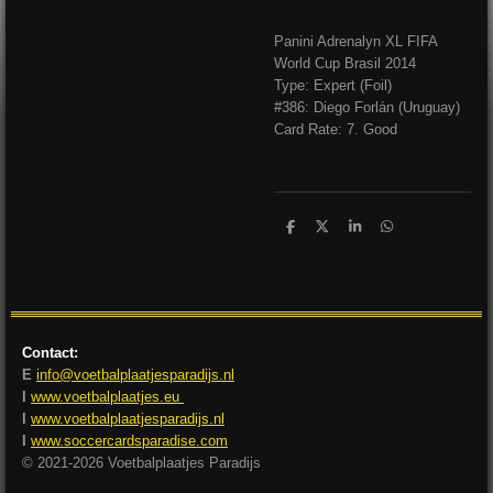
Panini Adrenalyn XL FIFA
World Cup Brasil 2014
Type: Expert (Foil)
#386: Diego Forlán (Uruguay)
Card Rate: 7. Good
D
D
S
D
e
e
h
e
l
e
a
l
e
l
r
e
n
e
n
Contact:
E
info@voetbalplaatjesparadijs.nl
I
www.voetbalplaatjes.eu
I
www.voetbalplaatjesparadijs.nl
I
www.soccercardsparadise.com
© 2021-2026 Voetbalplaatjes Paradijs