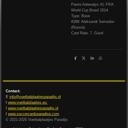
Panini Adrenalyn XL FIFA
World Cup Brasil 2014
Type: Base
#289: Aleksandr Semedov
(Russia)
Card Rate: 7. Good
D
D
S
D
e
e
h
e
l
e
a
l
e
l
r
e
n
e
n
Contact:
E
info@voetbalplaatjesparadijs.nl
I
www.voetbalplaatjes.eu
I
www.voetbalplaatjesparadijs.nl
I
www.soccercardsparadise.com
© 2021-2026 Voetbalplaatjes Paradijs