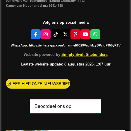
een divisie van Tuinenburg Trading Company (TTC)
Kamer van Koophandel nr.: 92414788
Volg ons op social media
F
I
T
X
P
Y
W
a
n
i
i
o
h
c
s
k
n
u
a
WhatsApp:
https://whatsapp.com/channel/0029VagjMzyBPzjd7955yR1V
e
t
T
t
T
t
b
a
o
e
u
s
Website powered by
Simply Swift Sitebuilders
o
g
k
r
b
A
o
r
e
e
p
Laatste website update: 8 augustus
2026, 1:07
uur
k
a
s
p
m
t
LEES HIER ONZE NIEUWSBRIEF