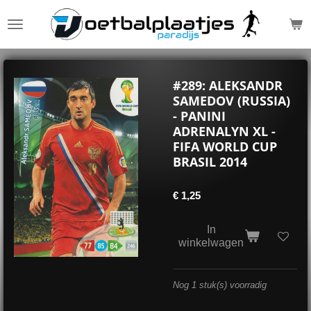
Ga
direct
naar
de
hoofdinhoud
#289: ALEKSANDR
SAMEDOV (RUSSIA)
- PANINI
ADRENALYN XL -
FIFA WORLD CUP
BRASIL 2014
€ 1,25
In
winkelwagen
Nog 1 stuk(s) voorradig