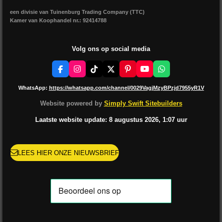
een divisie van Tuinenburg Trading Company (TTC)
Kamer van Koophandel nr.: 92414788
Volg ons op social media
F
I
T
X
P
Y
W
a
n
i
i
o
h
c
s
k
n
u
a
WhatsApp:
https://whatsapp.com/channel/0029VagjMzyBPzjd7955yR1V
e
t
T
t
T
t
b
a
o
e
u
s
Website powered by
Simply Swift Sitebuilders
o
g
k
r
b
A
o
r
e
e
p
Laatste website update: 8 augustus
2026, 1:07
uur
k
a
s
p
m
t
LEES HIER ONZE NIEUWSBRIEF