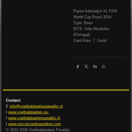
Panini Adrenalyn XL FIFA
World Cup Brasil 2014
Type: Base
#274: João Moutinho
(Portugal)
Card Rate: 7. Good
D
D
S
D
e
e
h
e
l
e
a
l
e
l
r
e
n
e
n
Contact:
E
info@voetbalplaatjesparadijs.nl
I
www.voetbalplaatjes.eu
I
www.voetbalplaatjesparadijs.nl
I
www.soccercardsparadise.com
© 2021-2026 Voetbalplaatjes Paradijs