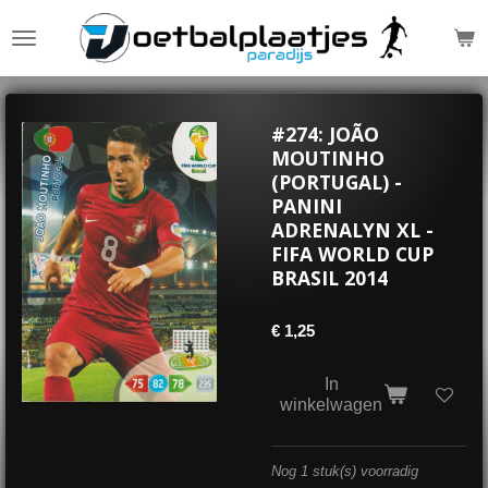
Ga
direct
naar
de
hoofdinhoud
#274: JOÃO
MOUTINHO
(PORTUGAL) -
PANINI
ADRENALYN XL -
FIFA WORLD CUP
BRASIL 2014
€ 1,25
In
winkelwagen
Nog 1 stuk(s) voorradig