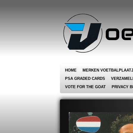
Ga
direct
naar
de
hoofdinhoud
HOME
MERKEN VOETBALPLAAT
PSA GRADED CARDS
VERZAMEL
VOTE FOR THE GOAT
PRIVACY B