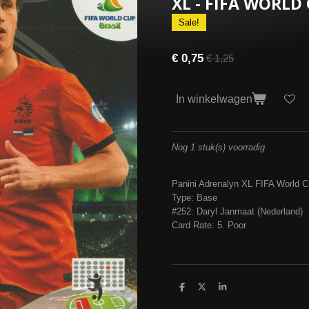
XL - FIFA WORLD 
Sale!
€ 0,75
€ 1,25
In winkelwagen
Nog 1 stuk(s) voorradig
Panini Adrenalyn XL FIFA World C
Type: Base
#252: Daryl Janmaat (Nederland)
Card Rate: 5. Poor
D
D
S
e
e
h
l
e
a