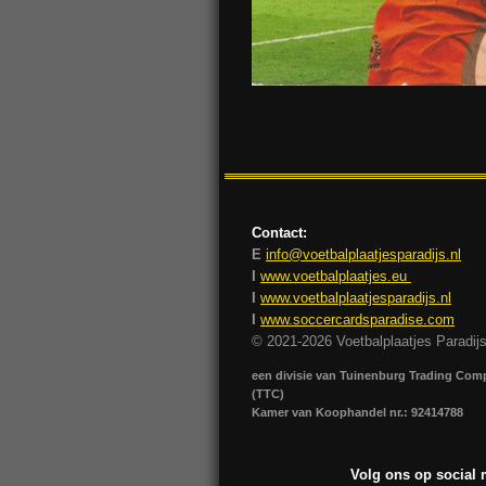
Contact:
E
info@voetbalplaatjesparadijs.nl
I
www.voetbalplaatjes.eu
I
www.voetbalplaatjesparadijs.nl
I
www.soccercardsparadise.com
© 2021-2026 Voetbalplaatjes Paradij
een divisie van Tuinenburg Trading Co
(TTC)
Kamer van Koophandel nr.: 92414788
Volg ons op social