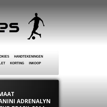
OKIES
HANDTEKENINGEN
LET
KORTING
INKOOP
NMAAT
PANINI ADRENALYN