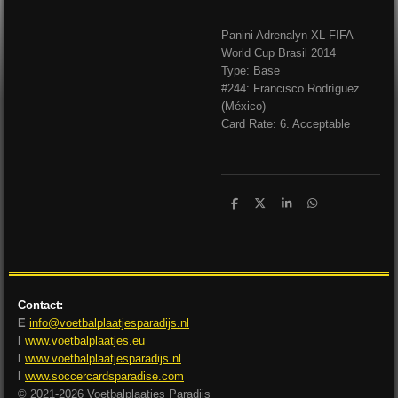
Panini Adrenalyn XL FIFA
World Cup Brasil 2014
Type: Base
#244: Francisco Rodríguez
(México)
Card Rate: 6. Acceptable
D
D
S
D
e
e
h
e
l
e
a
l
e
l
r
e
n
e
n
Contact:
E
info@voetbalplaatjesparadijs.nl
I
www.voetbalplaatjes.eu
I
www.voetbalplaatjesparadijs.nl
I
www.soccercardsparadise.com
© 2021-2026 Voetbalplaatjes Paradijs