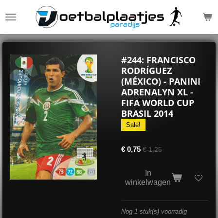
Ga
direct
naar
de
hoofdinhoud
#244: FRANCISCO
RODRÍGUEZ
(MÉXICO) - PANINI
ADRENALYN XL -
FIFA WORLD CUP
BRASIL 2014
Sale!
€ 0,75
€ 1,25
In
winkelwagen
Nog 1 stuk(s) voorradig