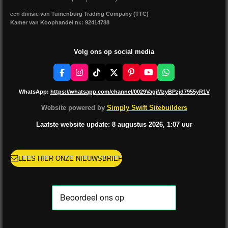
een divisie van Tuinenburg Trading Company (TTC)
Kamer van Koophandel nr.: 92414788
Volg ons op social media
F
I
T
X
P
Y
W
a
n
i
i
o
h
c
s
k
n
u
a
WhatsApp:
https://whatsapp.com/channel/0029VagjMzyBPzjd7955yR1V
e
t
T
t
T
t
b
a
o
e
u
s
Website powered by
Simply Swift Sitebuilders
o
g
k
r
b
A
o
r
e
e
p
Laatste website update: 8 augustus
2026, 1:07
uur
k
a
s
p
m
t
LEES HIER ONZE NIEUWSBRIEF