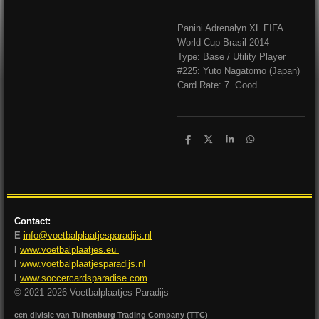
Panini Adrenalyn XL FIFA
World Cup Brasil 2014
Type: Base / Utility Player
#225: Yuto Nagatomo (Japan)
Card Rate: 7. Good
D
D
S
D
e
e
h
e
l
e
a
l
e
l
r
e
n
e
n
Contact:
E
info@voetbalplaatjesparadijs.nl
I
www.voetbalplaatjes.eu
I
www.voetbalplaatjesparadijs.nl
I
www.soccercardsparadise.com
© 2021-2026 Voetbalplaatjes Paradijs
een divisie van Tuinenburg Trading Company (TTC)