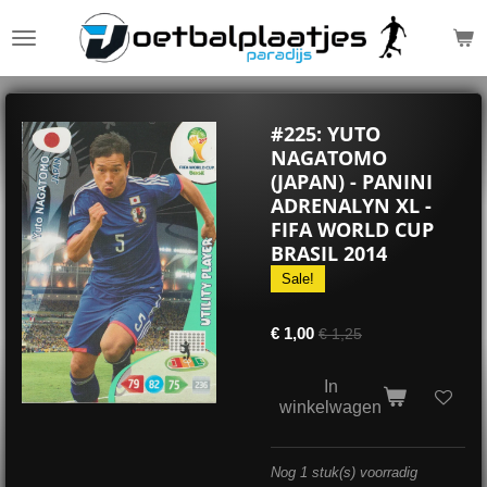
Ga
direct
naar
de
hoofdinhoud
#225: YUTO
NAGATOMO
(JAPAN) - PANINI
ADRENALYN XL -
FIFA WORLD CUP
BRASIL 2014
Sale!
€ 1,00
€ 1,25
In
winkelwagen
Nog 1 stuk(s) voorradig