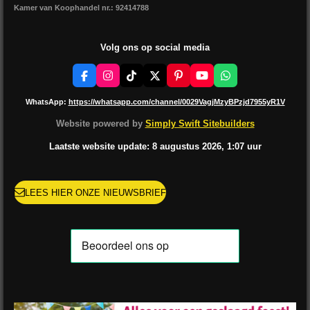
Kamer van Koophandel nr.: 92414788
Volg ons op social media
F
I
T
X
P
Y
W
a
n
i
i
o
h
c
s
k
n
u
a
WhatsApp:
https://whatsapp.com/channel/0029VagjMzyBPzjd7955yR1V
e
t
T
t
T
t
b
a
o
e
u
s
Website powered by
Simply Swift Sitebuilders
o
g
k
r
b
A
o
r
e
e
p
Laatste website update: 8 augustus
2026, 1:07
uur
k
a
s
p
m
t
LEES HIER ONZE NIEUWSBRIEF