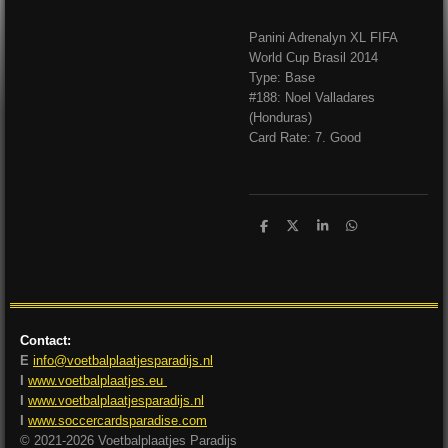
Panini Adrenalyn XL FIFA
World Cup Brasil 2014
Type: Base
#188: Noel Valladare
s
(Honduras)
Card Rate: 7. Good
D
D
S
D
e
e
h
e
l
e
a
l
e
l
r
e
n
e
n
Contact:
E
info@voetbalplaatjesparadijs.nl
I
www.voetbalplaatjes.eu
I
www.voetbalplaatjesparadijs.nl
I
www.soccercardsparadise.com
© 2021-2026 Voetbalplaatjes Paradijs