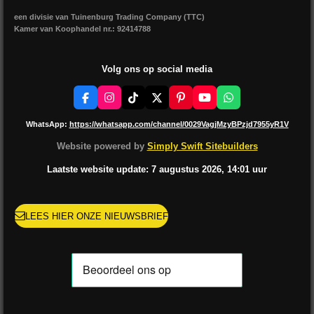
een divisie van Tuinenburg Trading Company (TTC)
Kamer van Koophandel nr.: 92414788
Volg ons op social media
F
I
T
X
P
Y
W
a
n
i
i
o
h
c
s
k
n
u
a
WhatsApp:
https://whatsapp.com/channel/0029VagjMzyBPzjd7955yR1V
e
t
T
t
T
t
b
a
o
e
u
s
Website powered by
Simply Swift Sitebuilders
o
g
k
r
b
A
o
r
e
e
p
Laatste website update: 7 augustus
2026, 14:01
uur
k
a
s
p
m
t
LEES HIER ONZE NIEUWSBRIEF