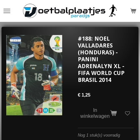
Ga
direct
naar
de
hoofdinhoud
#188: NOEL
VALLADARES
(HONDURAS) -
PANINI
ADRENALYN XL -
FIFA WORLD CUP
BRASIL 2014
€ 1,25
In
winkelwagen
Nog 1 stuk(s) voorradig