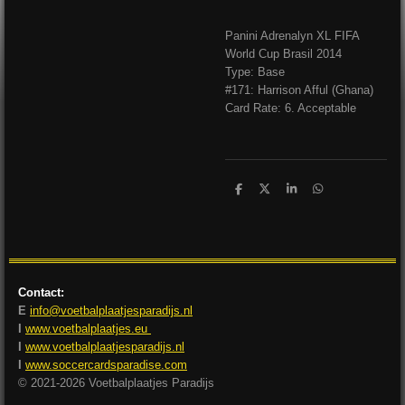
Panini Adrenalyn XL FIFA
World Cup Brasil 2014
Type: Base
#171: Harrison Afful (Ghana)
Card Rate: 6. Acceptable
D
D
S
D
e
e
h
e
l
e
a
l
e
l
r
e
n
e
n
Contact:
E
info@voetbalplaatjesparadijs.nl
I
www.voetbalplaatjes.eu
I
www.voetbalplaatjesparadijs.nl
I
www.soccercardsparadise.com
© 2021-2026 Voetbalplaatjes Paradijs