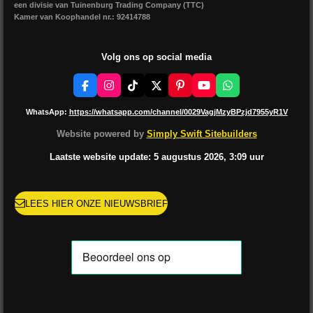
een divisie van Tuinenburg Trading Company (TTC)
Kamer van Koophandel nr.: 92414788
Volg ons op social media
F
I
T
X
P
Y
W
a
n
i
i
o
h
c
s
k
n
u
a
WhatsApp:
https://whatsapp.com/channel/0029VagjMzyBPzjd7955yR1V
e
t
T
t
T
t
b
a
o
e
u
s
Website powered by
Simply Swift Sitebuilders
o
g
k
r
b
A
o
r
e
e
p
Laatste website update: 5 augustus
2026, 3:09
uur
k
a
s
p
m
t
LEES HIER ONZE NIEUWSBRIEF