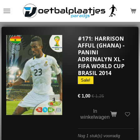
Ga
direct
naar
de
hoofdinhoud
#171: HARRISON
AFFUL (GHANA) -
PANINI
ADRENALYN XL -
FIFA WORLD CUP
BRASIL 2014
Sale!
€ 1,00
€ 1,25
In
winkelwagen
Nog 1 stuk(s) voorradig