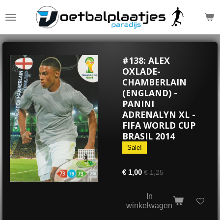
Ga
direct
naar
de
hoofdinhoud
#138: ALEX
OXLADE-
CHAMBERLAIN
(ENGLAND) -
PANINI
ADRENALYN XL -
FIFA WORLD CUP
BRASIL 2014
Sale!
€ 1,00
€ 1,25
In
winkelwagen