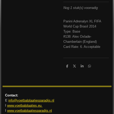
Nog 1 stuk(s) voorradig
Panini Adrenalyn XL FIFA
World Cup Brasil 2014
Type: Base
#138: Alex Oxlade-
Chamberlain (England)
Card Rate: 6. Acceptable
D
D
S
D
e
e
h
e
l
e
a
l
e
l
r
e
n
e
n
Contact:
E
info@voetbalplaatjesparadijs.nl
I
www.voetbalplaatjes.eu
I
www.voetbalplaatjesparadijs.nl