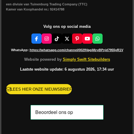
een divisie van Tuinenburg Trading Company (TTC)
Kamer van Koophandel nr.: 92414788
Volg ons op social media
F
I
T
X
P
Y
W
a
n
i
i
o
h
c
s
k
n
u
a
WhatsApp:
https://whatsapp.com/channel/0029VagjMzyBPzjd7955yR1V
e
t
T
t
T
t
b
a
o
e
u
s
Website powered by
Simply Swift Sitebuilders
o
g
k
r
b
A
o
r
e
e
p
Laatste website update: 6 augustus
2026, 17:34
uur
k
a
s
p
m
t
LEES HIER ONZE NIEUWSBRIEF