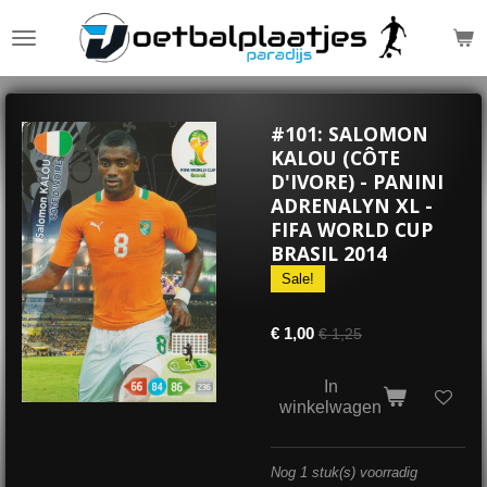
Ga
direct
naar
de
hoofdinhoud
#101: SALOMON
KALOU (CÔTE
D'IVORE) - PANINI
ADRENALYN XL -
FIFA WORLD CUP
BRASIL 2014
Sale!
€ 1,00
€ 1,25
In
winkelwagen
Nog 1 stuk(s) voorradig