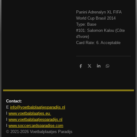
Panini Adrenalyn XL FIFA
World Cup Brasil 2014
Type: Base
#101: Salomon Kalou (Côte
d'Ivore)
Card Rate: 6. Acceptable
D
D
S
D
e
e
h
e
l
e
a
l
e
l
r
e
n
e
n
Contact:
E
info@voetbalplaatjesparadijs.nl
I
www.voetbalplaatjes.eu
I
www.voetbalplaatjesparadijs.nl
I
www.soccercardsparadise.com
© 2021-2026 Voetbalplaatjes Paradijs