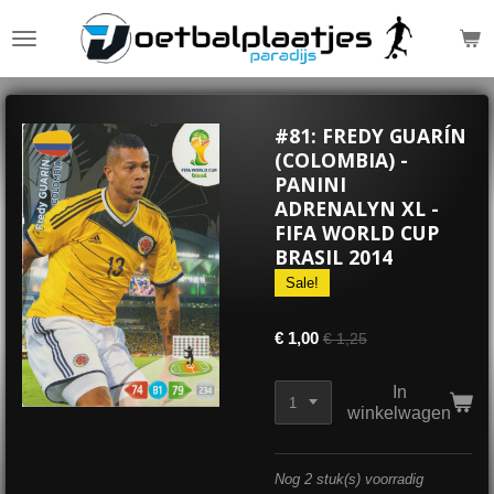
Ga
direct
naar
de
hoofdinhoud
#81: FREDY GUARÍN
(COLOMBIA) -
PANINI
ADRENALYN XL -
FIFA WORLD CUP
BRASIL 2014
Sale!
€ 1,00
€ 1,25
In
winkelwagen
Nog 2 stuk(s) voorradig