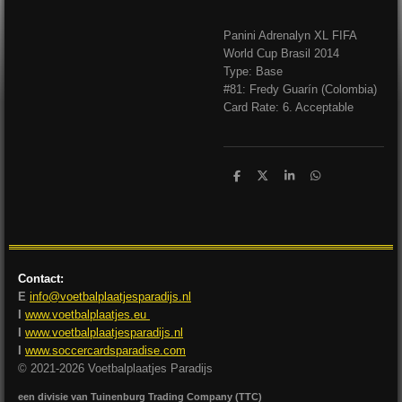
Panini Adrenalyn XL FIFA
World Cup Brasil 2014
Type: Base
#81: Fredy Guarín (Colombia)
Card Rate: 6. Acceptable
D
D
S
D
e
e
h
e
l
e
a
l
e
l
r
e
n
e
n
Contact:
E
info@voetbalplaatjesparadijs.nl
I
www.voetbalplaatjes.eu
I
www.voetbalplaatjesparadijs.nl
I
www.soccercardsparadise.com
© 2021-2026 Voetbalplaatjes Paradijs
een divisie van Tuinenburg Trading Company (TTC)