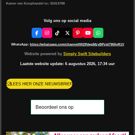
Kamer van Koophandel nr.: 92414788
Volg ons op social media
F
I
T
X
P
Y
W
a
n
i
i
o
h
c
s
k
n
u
a
WhatsApp:
https://whatsapp.com/channel/0029VagjMzyBPzjd7955yR1V
e
t
T
t
T
t
b
a
o
e
u
s
Website powered by
Simply Swift Sitebuilders
o
g
k
r
b
A
o
r
e
e
p
Laatste website update: 6 augustus
2026, 17:34
uur
k
a
s
p
m
t
LEES HIER ONZE NIEUWSBRIEF