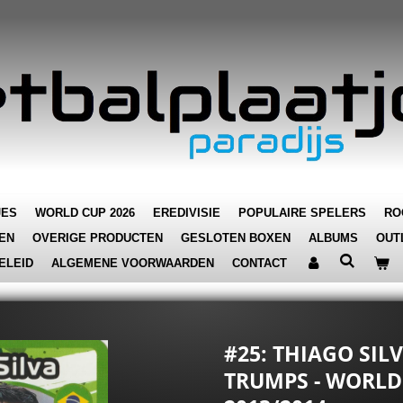
JES
WORLD CUP 2026
EREDIVISIE
POPULAIRE SPELERS
RO
EN
OVERIGE PRODUCTEN
GESLOTEN BOXEN
ALBUMS
OUT
ELEID
ALGEMENE VOORWAARDEN
CONTACT
#25: THIAGO SILV
TRUMPS - WORLD