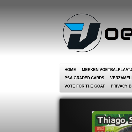
Ga
direct
naar
de
hoofdinhoud
HOME
MERKEN VOETBALPLAAT
PSA GRADED CARDS
VERZAMEL
VOTE FOR THE GOAT
PRIVACY B