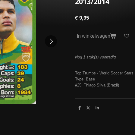
2013/2014
€ 9,95
In winkelwagen
Nog 1 stuk(s) voorradig
Top Trumps - World Soccer Stars
Type: Base
#25: Thiago Silva (Brazil)
D
D
S
e
e
h
l
e
a
e
l
r
n
e