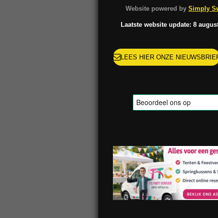
o
g
k
r
Website powered by
Simply Sw
o
r
e
k
a
s
Laatste website update: 8 augus
m
t
LEES HIER ONZE NIEUWSBRIE