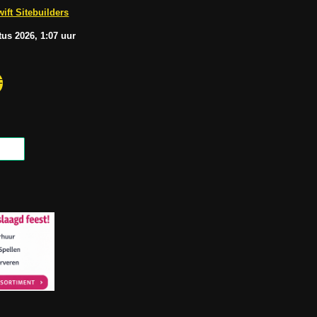
b
A
ift Sitebuilders
e
p
p
tus
2026, 1:07
uur
F