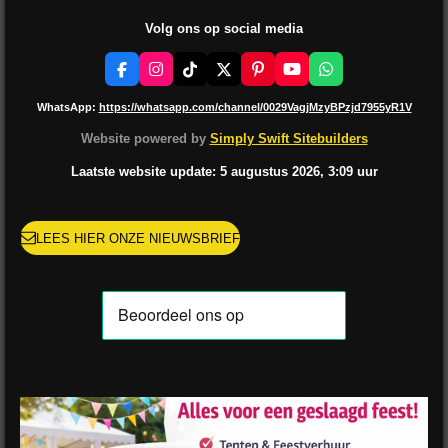
Volg ons op social media
F
I
T
X
P
Y
W
a
n
i
i
o
h
c
s
k
n
u
a
WhatsApp:
https://whatsapp.com/channel/0029VagjMzyBPzjd7955yR1V
e
t
T
t
T
t
b
a
o
e
u
s
Website powered by
Simply Swift Sitebuilders
o
g
k
r
b
A
o
r
e
e
p
Laatste website update: 5 augustus
2026, 3:09
uur
k
a
s
p
m
t
LEES HIER ONZE NIEUWSBRIEF