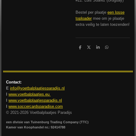
#22: Luis Suárez (Uruguay)
Bestel per plaatje
een losse
toploader
mee om je plaatje
extra veilig te laten toezenden!
D
D
S
D
e
e
h
e
l
e
a
l
e
l
r
e
n
e
n
Contact:
E
info@voetbalplaatjesparadijs.nl
I
www.voetbalplaatjes.eu
I
www.voetbalplaatjesparadijs.nl
I
www.soccercardsparadise.com
© 2021-2026 Voetbalplaatjes Paradijs
een divisie van Tuinenburg Trading Company (TTC)
Kamer van Koophandel nr.: 92414788