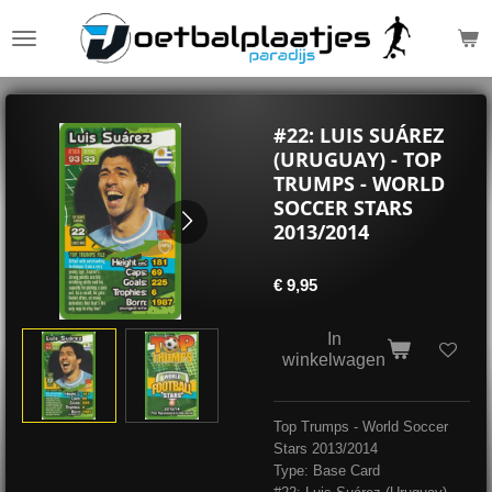
Ga
direct
naar
de
hoofdinhoud
#22: LUIS SUÁREZ
(URUGUAY) - TOP
TRUMPS - WORLD
SOCCER STARS
2013/2014
€ 9,95
In
winkelwagen
Top Trumps - World Soccer
Stars 2013/2014
Type: Base Card