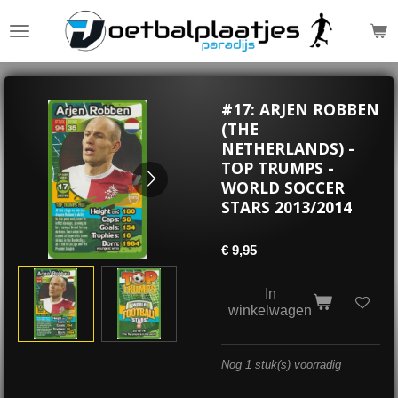
Ga
direct
naar
de
hoofdinhoud
#17: ARJEN ROBBEN
(THE
NETHERLANDS) -
TOP TRUMPS -
WORLD SOCCER
STARS 2013/2014
€ 9,95
In
winkelwagen
Nog 1 stuk(s) voorradig