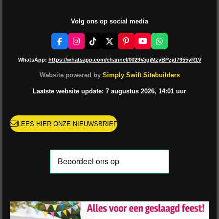
Volg ons op social media
F
I
T
X
P
Y
W
a
n
i
i
o
h
c
s
k
n
u
a
WhatsApp:
https://whatsapp.com/channel/0029VagjMzyBPzjd7955yR1V
e
t
T
t
T
t
b
a
o
e
u
s
Website powered by
Simply Swift Sitebuilders
o
g
k
r
b
A
o
r
e
e
p
Laatste website update: 7 augustus
2026, 14:01
uur
k
a
s
p
m
t
LEES HIER ONZE NIEUWSBRIEF