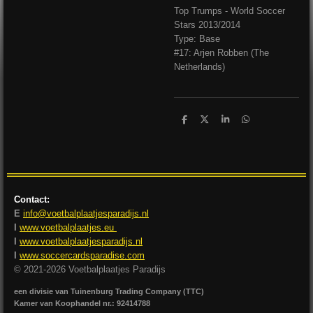
Top Trumps - World Soccer
Stars 2013/2014
Type: Base
#17: Arjen Robben (The
Netherlands)
D
D
S
D
e
e
h
e
l
e
a
l
e
l
r
e
n
e
n
Contact:
E
info@voetbalplaatjesparadijs.nl
I
www.voetbalplaatjes.eu
I
www.voetbalplaatjesparadijs.nl
I
www.soccercardsparadise.com
© 2021-2026 Voetbalplaatjes Paradijs
een divisie van Tuinenburg Trading Company (TTC)
Kamer van Koophandel nr.: 92414788