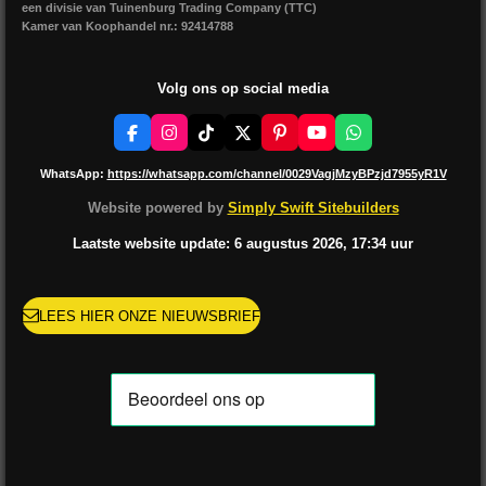
een divisie van Tuinenburg Trading Company (TTC)
Kamer van Koophandel nr.: 92414788
Volg ons op social media
F
I
T
X
P
Y
W
a
n
i
i
o
h
c
s
k
n
u
a
WhatsApp:
https://whatsapp.com/channel/0029VagjMzyBPzjd7955yR1V
e
t
T
t
T
t
b
a
o
e
u
s
Website powered by
Simply Swift Sitebuilders
o
g
k
r
b
A
o
r
e
e
p
Laatste website update: 6 augustus
2026, 17:34
uur
k
a
s
p
m
t
LEES HIER ONZE NIEUWSBRIEF