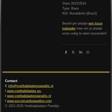
Stars 2013/2014
Type: Base
#10: Ronaldinho (Brazil)
Bestel per plaatje
een losse
toploader
mee om je plaatje
extra veilig te laten toezenden!
D
D
S
D
e
e
h
e
l
e
a
l
e
l
r
e
n
e
n
Contact:
E
info@voetbalplaatjesparadijs.nl
I
www.voetbalplaatjes.eu
I
www.voetbalplaatjesparadijs.nl
I
www.soccercardsparadise.com
© 2021-2026 Voetbalplaatjes Paradijs