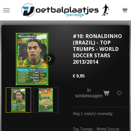
Ga
direct
naar
de
hoofdinhoud
#10: RONALDINHO
(BRAZIL) - TOP
TRUMPS - WORLD
SOCCER STARS
2013/2014
€ 9,95
In
winkelwagen
Nog 1 stuk(s) voorradig
Top Trumps - World Soccer