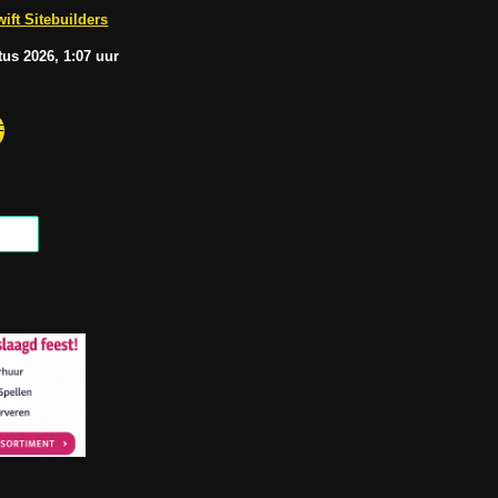
b
A
ift Sitebuilders
e
p
p
tus
2026, 1:07
uur
F