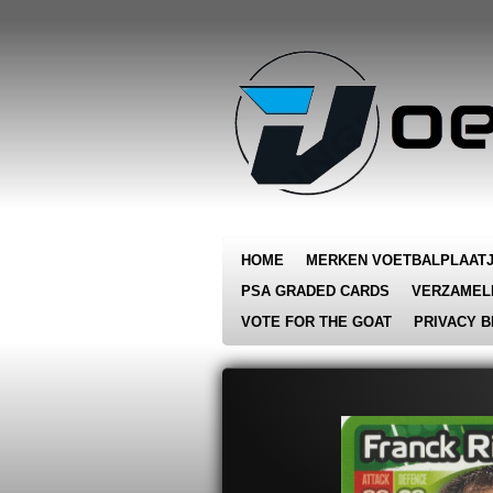
Ga
direct
naar
de
hoofdinhoud
HOME
MERKEN VOETBALPLAAT
PSA GRADED CARDS
VERZAMEL
VOTE FOR THE GOAT
PRIVACY B