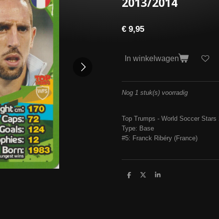
2013/2014
€ 9,95
In winkelwagen
Nog 1 stuk(s) voorradig
Top Trumps - World Soccer Stars
Type: Base
#5: Franck Ribéry (France)
D
D
S
e
e
h
l
e
a
e
l
r
n
e