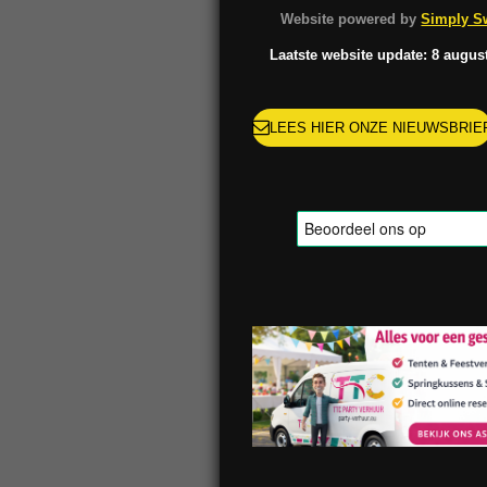
o
g
k
r
Website powered by
Simply Sw
o
r
e
k
a
s
Laatste website update: 8 augus
m
t
LEES HIER ONZE NIEUWSBRIE