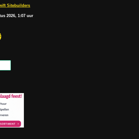
b
A
ift Sitebuilders
e
p
p
tus
2026, 1:07
uur
F