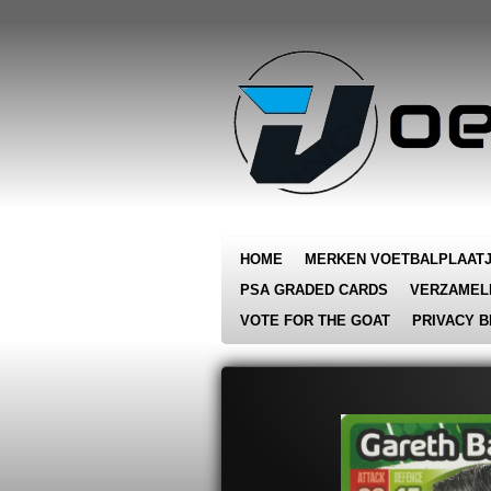
Ga
direct
naar
de
hoofdinhoud
HOME
MERKEN VOETBALPLAAT
PSA GRADED CARDS
VERZAMEL
VOTE FOR THE GOAT
PRIVACY B