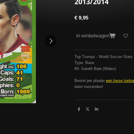
2013/2014
€ 9,95
In winkelwagen
Top Trumps - World Soccer Stars
Type: Base
#4: Gareth Bale (Wales)
Bestel per plaatje
een losse toplo
laten toezenden!
D
D
S
e
e
h
l
e
a
e
l
r
n
e