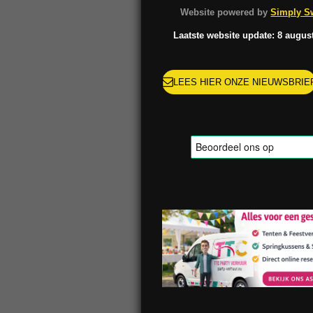
o
g
k
r
Website powered by
Simply Sw
o
r
e
k
a
s
Laatste website update: 8 augus
m
t
LEES HIER ONZE NIEUWSBRIE