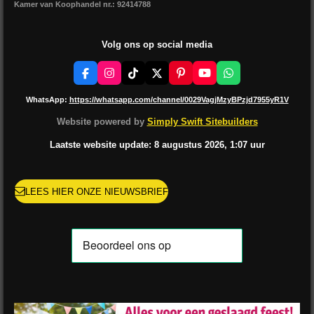
Kamer van Koophandel nr.: 92414788
Volg ons op social media
F
I
T
X
P
Y
W
a
n
i
i
o
h
c
s
k
n
u
a
WhatsApp:
https://whatsapp.com/channel/0029VagjMzyBPzjd7955yR1V
e
t
T
t
T
t
b
a
o
e
u
s
Website powered by
Simply Swift Sitebuilders
o
g
k
r
b
A
o
r
e
e
p
Laatste website update: 8 augustus
2026, 1:07
uur
k
a
s
p
m
t
LEES HIER ONZE NIEUWSBRIEF