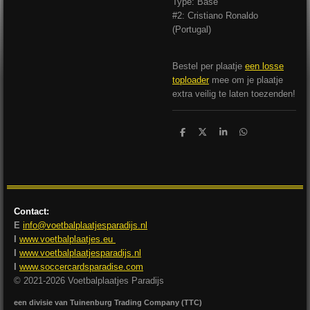
Type: Base
#2: Cristiano Ronaldo
(Portugal)
Bestel per plaatje
een losse
toploader
mee om je plaatje
extra veilig te laten toezenden!
D
D
S
D
e
e
h
e
l
e
a
l
e
l
r
e
n
e
n
Contact:
E
info@voetbalplaatjesparadijs.nl
I
www.voetbalplaatjes.eu
I
www.voetbalplaatjesparadijs.nl
I
www.soccercardsparadise.com
© 2021-2026 Voetbalplaatjes Paradijs
een divisie van Tuinenburg Trading Company (TTC)