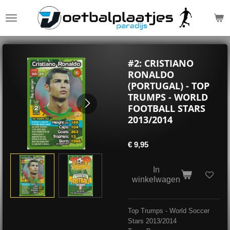
Ga
direct
naar
de
hoofdinhoud
#2: CRISTIANO
RONALDO
(PORTUGAL) - TOP
TRUMPS - WORLD
FOOTBALL STARS
2013/2014
€ 9,95
In
winkelwagen
Top Trumps - World Soccer
Stars 2013/2014