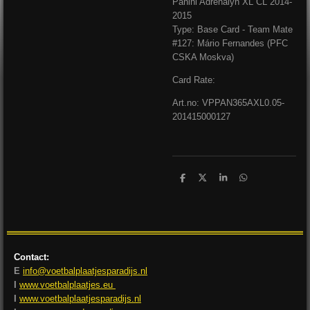
Panini Adrenalyn XL CL 2014-
2015
Type: Base Card - Team Mate
#127: Mário Fernandes (PFC
CSKA Moskva)
Card Rate:
Art.no: VPPAN365AXL0.05-
201415000127
D
D
S
D
e
e
h
e
l
e
a
l
e
l
r
e
n
e
n
Contact:
E
info@voetbalplaatjesparadijs.nl
I
www.voetbalplaatjes.eu
I
www.voetbalplaatjesparadijs.nl