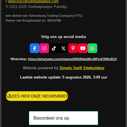
I
www.soccercardsparadise.com
© 2021-2026 Voetbalplaatjes Paradijs
een divisie van Tuinenburg Trading Company (TTC)
Kamer van Koophandel nr.: 92414788
Volg ons op social media
F
I
T
X
P
Y
W
a
n
i
i
o
h
c
s
k
n
u
a
WhatsApp:
https://whatsapp.com/channel/0029VagjMzyBPzjd7955yR1V
e
t
T
t
T
t
b
a
o
e
u
s
Website powered by
Simply Swift Sitebuilders
o
g
k
r
b
A
o
r
e
e
p
Laatste website update: 5 augustus
2026, 3:09
uur
k
a
s
p
m
t
LEES HIER ONZE NIEUWSBRIEF