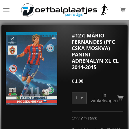
Ga
direct
naar
de
hoofdinhoud
#127: MÁRIO
FERNANDES (PFC
CSKA MOSKVA)
PANINI
ADRENALYN XL CL
2014-2015
€ 1,00
In
winkelwagen
Only 2 in stock