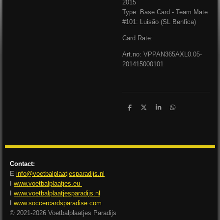
2015
Type: Base Card - Team Mate
#101: Luisão (SL Benfica)
Card Rate:
Art.no: VPPAN365AXL0.05-
201415000101
D
D
S
D
e
e
h
e
l
e
a
l
e
l
r
e
n
e
n
Contact:
E
info@voetbalplaatjesparadijs.nl
I
www.voetbalplaatjes.eu
I
www.voetbalplaatjesparadijs.nl
I
www.soccercardsparadise.com
© 2021-2026 Voetbalplaatjes Paradijs