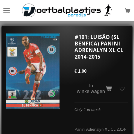
Ga
direct
naar
de
hoofdinhoud
#101: LUISÃO (SL
BENFICA) PANINI
ADRENALYN XL CL
2014-2015
€ 1,00
In
winkelwagen
Only 1 in stock
Panini Adrenalyn XL CL 2014-