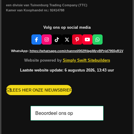
een divisie van Tuinenburg Trading Company (TTC)
Kamer van Koophandel nr.: 92414788
Volg ons op social media
F
I
T
X
P
Y
W
a
n
i
i
o
h
c
s
k
n
u
a
WhatsApp:
https://whatsapp.com/channel/0029VagjMzyBPzjd7955yR1V
e
t
T
t
T
t
b
a
o
e
u
s
Website powered by
Simply Swift Sitebuilders
o
g
k
r
b
A
o
r
e
e
p
Laatste website update: 6 augustus
2026, 13:43
uur
k
a
s
p
m
t
LEES HIER ONZE NIEUWSBRIEF