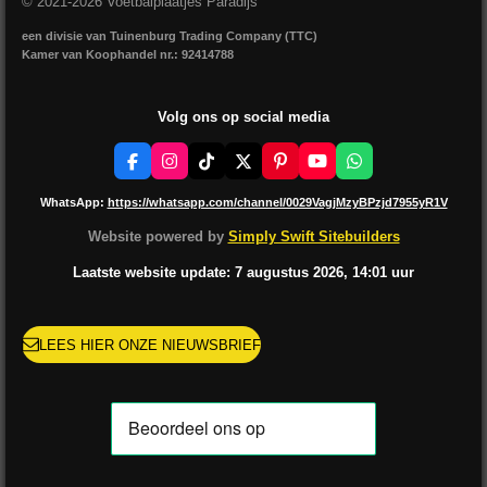
© 2021-2026 Voetbalplaatjes Paradijs
een divisie van Tuinenburg Trading Company (TTC)
Kamer van Koophandel nr.: 92414788
Volg ons op social media
F
I
T
X
P
Y
W
a
n
i
i
o
h
c
s
k
n
u
a
WhatsApp:
https://whatsapp.com/channel/0029VagjMzyBPzjd7955yR1V
e
t
T
t
T
t
b
a
o
e
u
s
Website powered by
Simply Swift Sitebuilders
o
g
k
r
b
A
o
r
e
e
p
Laatste website update: 7 augustus
2026, 14:01
uur
k
a
s
p
m
t
LEES HIER ONZE NIEUWSBRIEF