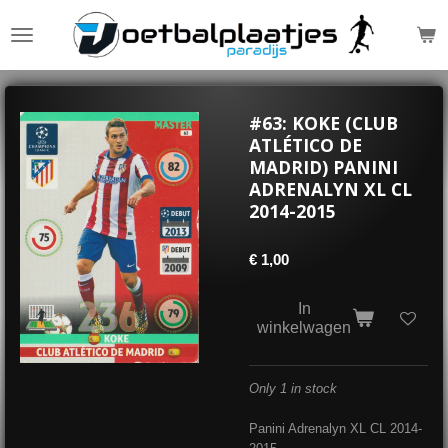
Ga
direct
naar
de
hoofdinhoud
#63: KOKE (CLUB
ATLÉTICO DE
MADRID) PANINI
ADRENALYN XL CL
2014-2015
€ 1,00
In
winkelwagen
Only 1 in stock
Panini Adrenalyn XL CL 2014-