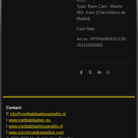
2015
Type: Base Card - Master
#63: Koke (Club Atlético de
Madrid)
Card Rate:
Art.no: VPPAN365AXL0.05-
201415000063
D
D
S
D
e
e
h
e
l
e
a
l
e
l
r
e
n
e
n
Contact:
E
info@voetbalplaatjesparadijs.nl
I
www.voetbalplaatjes.eu
I
www.voetbalplaatjesparadijs.nl
I
www.soccercardsparadise.com