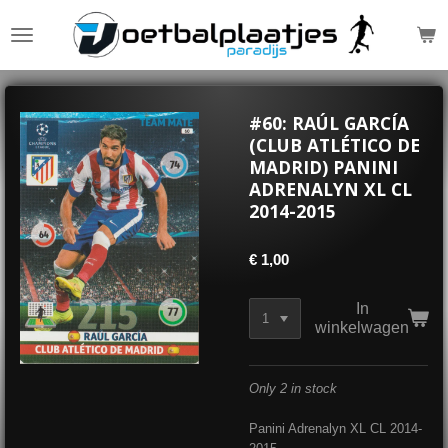
Ga
direct
naar
de
hoofdinhoud
#60: RAÚL GARCÍA
(CLUB ATLÉTICO DE
MADRID) PANINI
ADRENALYN XL CL
2014-2015
€ 1,00
In
winkelwagen
Only 2 in stock
Panini Adrenalyn XL CL 2014-