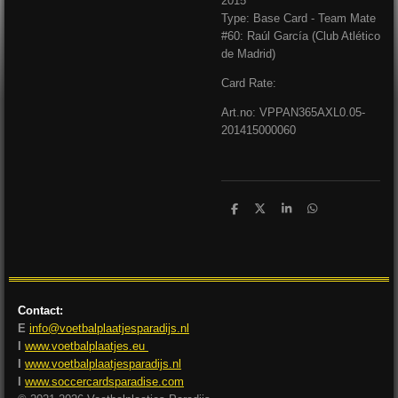
2015
Type: Base Card - Team Mate
#60: Raúl García (Club Atlético
de Madrid)
Card Rate:
Art.no: VPPAN365AXL0.05-
201415000060
D
D
S
D
e
e
h
e
l
e
a
l
e
l
r
e
n
e
n
Contact:
E
info@voetbalplaatjesparadijs.nl
I
www.voetbalplaatjes.eu
I
www.voetbalplaatjesparadijs.nl
I
www.soccercardsparadise.com