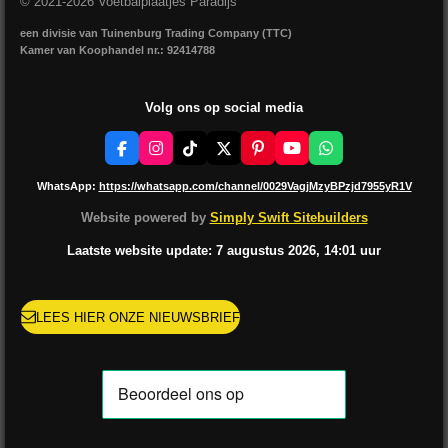
© 2021-2026 Voetbalplaatjes Paradijs
een divisie van Tuinenburg Trading Company (TTC)
Kamer van Koophandel nr.: 92414788
Volg ons op social media
F
I
T
X
P
Y
W
a
n
i
i
o
h
c
s
k
n
u
a
WhatsApp:
https://whatsapp.com/channel/0029VagjMzyBPzjd7955yR1V
e
t
T
t
T
t
b
a
o
e
u
s
Website powered by
Simply Swift Sitebuilders
o
g
k
r
b
A
o
r
e
e
p
Laatste website update: 7 augustus
2026, 14:01
uur
k
a
s
p
m
t
LEES HIER ONZE NIEUWSBRIEF