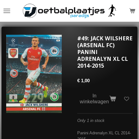
Ga
direct
naar
de
hoofdinhoud
#49: JACK WILSHERE
(ARSENAL FC)
PANINI
ADRENALYN XL CL
2014-2015
€ 1,00
In
winkelwagen
Only 1 in stock
Panini Adrenalyn XL CL 2014-