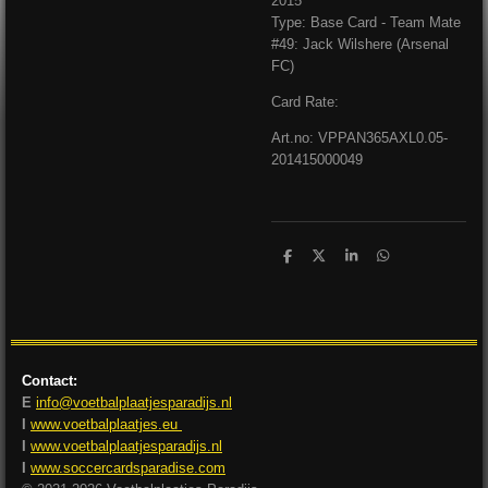
2015
Type: Base Card - Team Mate
#49: Jack Wilshere (Arsenal
FC)
Card Rate:
Art.no: VPPAN365AXL0.05-
201415000049
D
D
S
D
e
e
h
e
l
e
a
l
e
l
r
e
n
e
n
Contact:
E
info@voetbalplaatjesparadijs.nl
I
www.voetbalplaatjes.eu
I
www.voetbalplaatjesparadijs.nl
I
www.soccercardsparadise.com