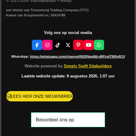
© 2021-2026 Voetbalplaatjes Paradijs
een divisie van Tuinenburg Trading Company (TTC)
Kamer van Koophandel nr.: 92414788
Volg ons op social media
F
I
T
X
P
Y
W
a
n
i
i
o
h
c
s
k
n
u
a
WhatsApp:
https://whatsapp.com/channel/0029VagjMzyBPzjd7955yR1V
e
t
T
t
T
t
b
a
o
e
u
s
Website powered by
Simply Swift Sitebuilders
o
g
k
r
b
A
o
r
e
e
p
Laatste website update: 8 augustus
2026, 1:07
uur
k
a
s
p
m
t
LEES HIER ONZE NIEUWSBRIEF