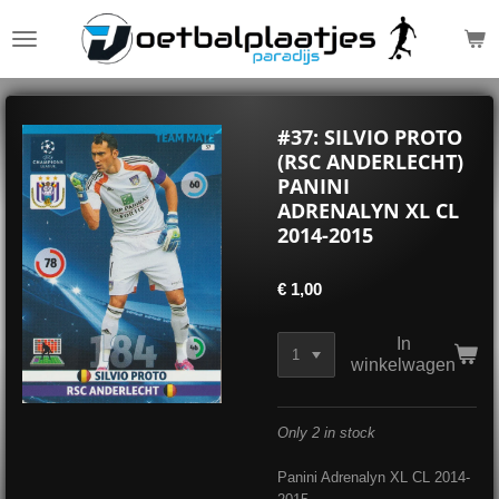
Ga
direct
naar
de
hoofdinhoud
#37: SILVIO PROTO
(RSC ANDERLECHT)
PANINI
ADRENALYN XL CL
2014-2015
€ 1,00
In
winkelwagen
Only 2 in stock
Panini Adrenalyn XL CL 2014-