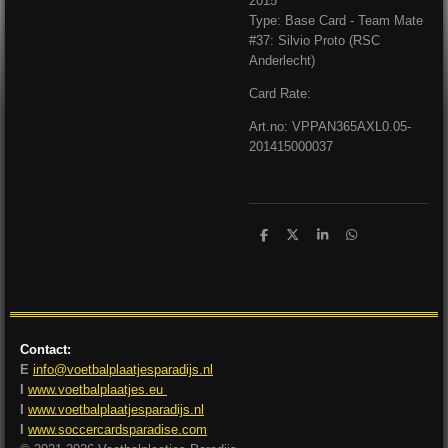
2015
Type: Base Card - Team Mate
#37: Silvio Proto (RSC
Anderlecht)
Card Rate:
Art.no: VPPAN365AXL0.05-
201415000037
D
D
S
D
e
e
h
e
l
e
a
l
e
l
r
e
n
e
n
Contact:
E
info@voetbalplaatjesparadijs.nl
I
www.voetbalplaatjes.eu
I
www.voetbalplaatjesparadijs.nl
I
www.soccercardsparadise.com