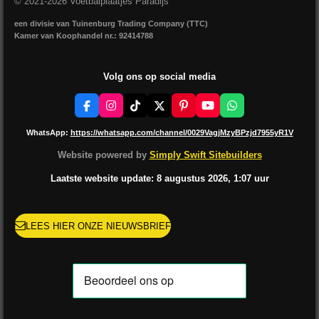
© 2021-2026 Voetbalplaatjes Paradijs
een divisie van Tuinenburg Trading Company (TTC)
Kamer van Koophandel nr.: 92414788
Volg ons op social media
F
I
T
X
P
Y
W
a
n
i
i
o
h
c
s
k
n
u
a
WhatsApp:
https://whatsapp.com/channel/0029VagjMzyBPzjd7955yR1V
e
t
T
t
T
t
b
a
o
e
u
s
Website powered by
Simply Swift Sitebuilders
o
g
k
r
b
A
o
r
e
e
p
Laatste website update: 8 augustus
2026, 1:07
uur
k
a
s
p
m
t
LEES HIER ONZE NIEUWSBRIEF