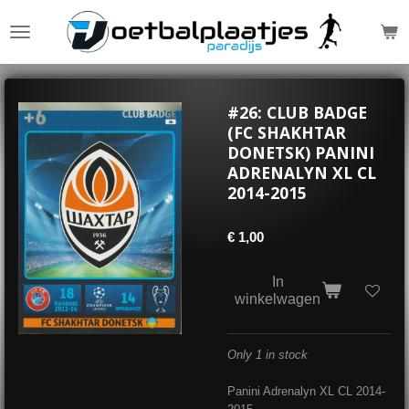
Ga
direct
naar
de
hoofdinhoud
#26: CLUB BADGE
(FC SHAKHTAR
DONETSK) PANINI
ADRENALYN XL CL
2014-2015
€ 1,00
In
winkelwagen
Only 1 in stock
Panini Adrenalyn XL CL 2014-