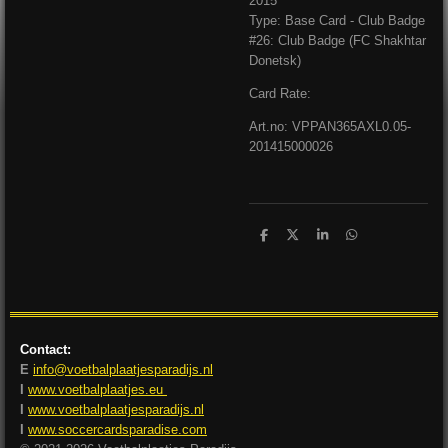
2015
Type: Base Card - Club Badge
#26: Club Badge (FC Shakhtar
Donetsk)
Card Rate:
Art.no: VPPAN365AXL0.05-
201415000026
D
D
S
D
e
e
h
e
l
e
a
l
e
l
r
e
n
e
n
Contact:
E
info@voetbalplaatjesparadijs.nl
I
www.voetbalplaatjes.eu
I
www.voetbalplaatjesparadijs.nl
I
www.soccercardsparadise.com