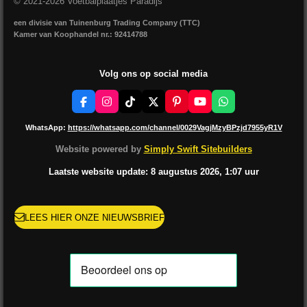
© 2021-2026 Voetbalplaatjes Paradijs
een divisie van Tuinenburg Trading Company (TTC)
Kamer van Koophandel nr.: 92414788
Volg ons op social media
F
I
T
X
P
Y
W
a
n
i
i
o
h
c
s
k
n
u
a
WhatsApp:
https://whatsapp.com/channel/0029VagjMzyBPzjd7955yR1V
e
t
T
t
T
t
b
a
o
e
u
s
Website powered by
Simply Swift Sitebuilders
o
g
k
r
b
A
o
r
e
e
p
Laatste website update: 8 augustus
2026, 1:07
uur
k
a
s
p
m
t
LEES HIER ONZE NIEUWSBRIEF