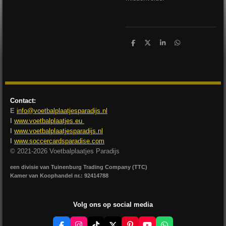
D
D
S
D
e
e
h
e
l
e
a
l
e
l
r
e
n
e
n
Contact:
E
info@voetbalplaatjesparadijs.nl
I
www.voetbalplaatjes.eu
I
www.voetbalplaatjesparadijs.nl
I
www.soccercardsparadise.com
© 2021-2026 Voetbalplaatjes Paradijs
een divisie van Tuinenburg Trading Company (TTC)
Kamer van Koophandel nr.: 92414788
Volg ons op social media