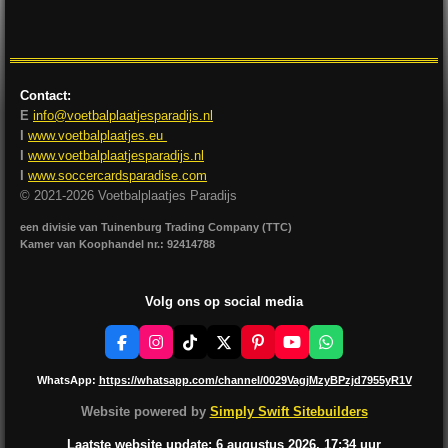
l
e
a
l
e
l
r
e
n
e
n
Contact:
E
info@voetbalplaatjesparadijs.nl
I
www.voetbalplaatjes.eu
I
www.voetbalplaatjesparadijs.nl
I
www.soccercardsparadise.com
© 2021-2026 Voetbalplaatjes Paradijs
een divisie van Tuinenburg Trading Company (TTC)
Kamer van Koophandel nr.: 92414788
Volg ons op social media
F
I
T
X
P
Y
W
a
n
i
i
o
h
c
s
k
n
u
a
WhatsApp:
https://whatsapp.com/channel/0029VagjMzyBPzjd7955yR1V
e
t
T
t
T
t
b
a
o
e
u
s
Website powered by
Simply Swift Sitebuilders
o
g
k
r
b
A
o
r
e
e
p
Laatste website update: 6 augustus
2026, 17:34
uur