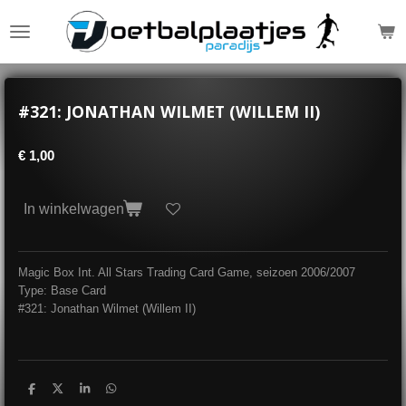
Ga
direct
naar
de
hoofdinhoud
#321: JONATHAN WILMET (WILLEM II)
€ 1,00
In winkelwagen
Magic Box Int. All Stars Trading Card Game, seizoen 2006/2007
Type: Base Card
#321: Jonathan Wilmet (Willem II)
D
D
S
D
e
e
h
e