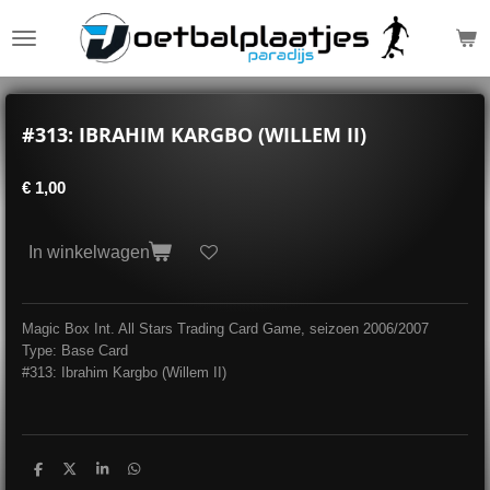
Ga
direct
naar
de
hoofdinhoud
#313: IBRAHIM KARGBO (WILLEM II)
€ 1,00
In winkelwagen
Magic Box Int. All Stars Trading Card Game, seizoen 2006/2007
Type: Base Card
#313: Ibrahim Kargbo (Willem II)
D
D
S
D
e
e
h
e