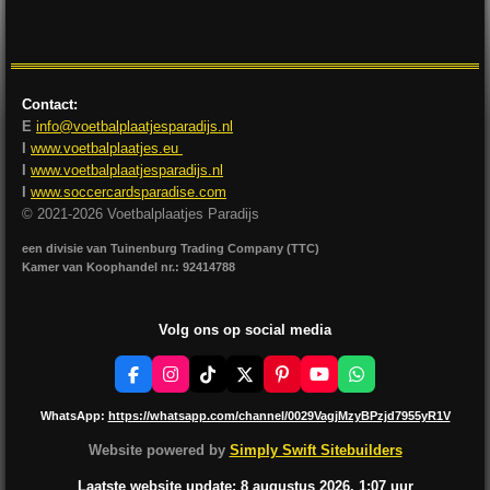
l
e
a
l
e
l
r
e
n
e
n
Contact:
E
info@voetbalplaatjesparadijs.nl
I
www.voetbalplaatjes.eu
I
www.voetbalplaatjesparadijs.nl
I
www.soccercardsparadise.com
© 2021-2026 Voetbalplaatjes Paradijs
een divisie van Tuinenburg Trading Company (TTC)
Kamer van Koophandel nr.: 92414788
Volg ons op social media
F
I
T
X
P
Y
W
a
n
i
i
o
h
c
s
k
n
u
a
WhatsApp:
https://whatsapp.com/channel/0029VagjMzyBPzjd7955yR1V
e
t
T
t
T
t
b
a
o
e
u
s
Website powered by
Simply Swift Sitebuilders
o
g
k
r
b
A
o
r
e
e
p
Laatste website update: 8 augustus
2026, 1:07
uur