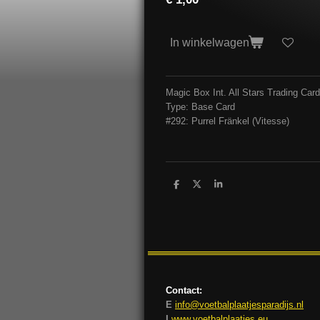
In winkelwagen
Magic Box Int. All Stars Trading Ca
Type: Base Card
#292: Purrel Fränkel (Vitesse)
D
D
S
e
e
h
l
e
a
e
l
r
n
e
Contact:
E
info@voetbalplaatjesparadijs.nl
I
www.voetbalplaatjes.eu