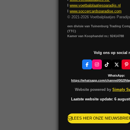
I
www.voetbalplaatjesparadijs.nl
I
www.soccercardsparadise.com
© 2021-2026 Voetbalplaatjes Paradij
een divisie van Tuinenburg Trading Co
(TTC)
Kamer van Koophandel nr.: 92414788
Volg ons op social
F
I
T
X
P
a
n
i
i
c
s
k
n
WhatsApp:
e
t
T
t
https://whatsapp.com/channel/0029V
b
a
o
e
o
g
k
r
Website powered by
Simply Sw
o
r
e
k
a
s
Laatste website update: 6 augus
m
t
LEES HIER ONZE NIEUWSBRIE