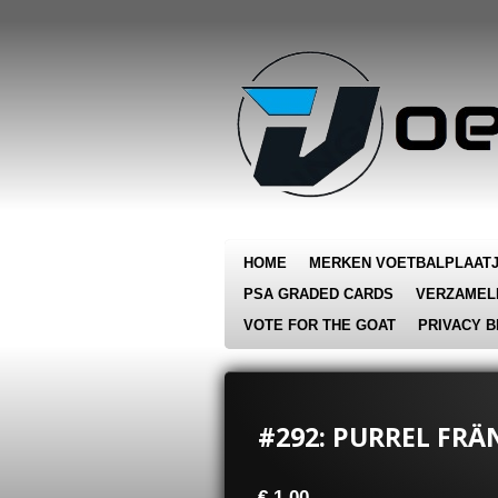
Ga
direct
naar
de
hoofdinhoud
HOME
MERKEN VOETBALPLAAT
PSA GRADED CARDS
VERZAMEL
VOTE FOR THE GOAT
PRIVACY B
#292: PURREL FRÄN
€ 1,00