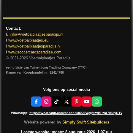
l
e
a
l
e
l
r
e
n
e
n
Contact:
E
info@voetbalplaatjesparadijs.nl
I
www.voetbalplaatjes.eu
I
www.voetbalplaatjesparadijs.nl
I
www.soccercardsparadise.com
© 2021-2026 Voetbalplaatjes Paradijs
een divisie van Tuinenburg Trading Company (TTC)
Kamer van Koophandel nr.: 92414788
Volg ons op social media
F
I
T
X
P
Y
W
a
n
i
i
o
h
c
s
k
n
u
a
WhatsApp:
https://whatsapp.com/channel/0029VagjMzyBPzjd7955yR1V
e
t
T
t
T
t
b
a
o
e
u
s
Website powered by
Simply Swift Sitebuilders
o
g
k
r
b
A
o
r
e
e
p
Laatste website update: 8 augustus
2026, 1:07
uur