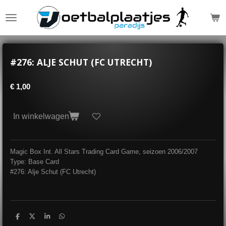
Ga
direct
naar
de
hoofdinhoud
#276: ALJE SCHUT (FC UTRECHT)
€ 1,00
In winkelwagen
Magic Box Int. All Stars Trading Card Game, seizoen 2006/2007
Type: Base Card
#276: Alje Schut (FC Utrecht)
D
D
S
D
e
e
h
e