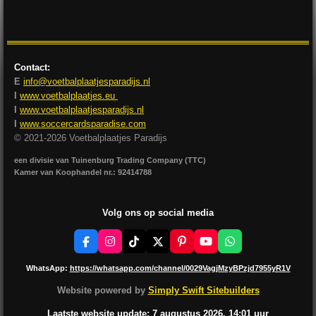
l
e
a
l
e
l
r
e
n
e
n
Contact:
E
info@voetbalplaatjesparadijs.nl
I
www.voetbalplaatjes.eu
I
www.voetbalplaatjesparadijs.nl
I
www.soccercardsparadise.com
© 2021-2026 Voetbalplaatjes Paradijs
een divisie van Tuinenburg Trading Company (TTC)
Kamer van Koophandel nr.: 92414788
Volg ons op social media
F
I
T
X
P
Y
W
a
n
i
i
o
h
c
s
k
n
u
a
WhatsApp:
https://whatsapp.com/channel/0029VagjMzyBPzjd7955yR1V
e
t
T
t
T
t
b
a
o
e
u
s
Website powered by
Simply Swift Sitebuilders
o
g
k
r
b
A
o
r
e
e
p
Laatste website update: 7 augustus
2026, 14:01
uur