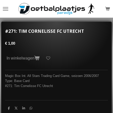
Ga
direct
naar
de
hoofdinhoud
#271: TIM CORNELISSE FC UTRECHT
€ 1,00
In winkelwagen
Magic Box Int. All Stars Trading Card Game, seizoen 2006/2007
Type: Base Card
#271: Tim Cornelisse FC Utrecht
D
D
S
D
e
e
h
e