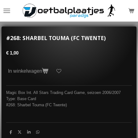
Ga
direct
naar
de
hoofdinhoud
#268: SHARBEL TOUMA (FC TWENTE)
€ 1,00
In winkelwagen
Magic Box Int. All Stars Trading Card Game, seizoen 2006/2007
Type: Base Card
#268: Sharbel Touma (FC Twente)
D
D
S
D
e
e
h
e