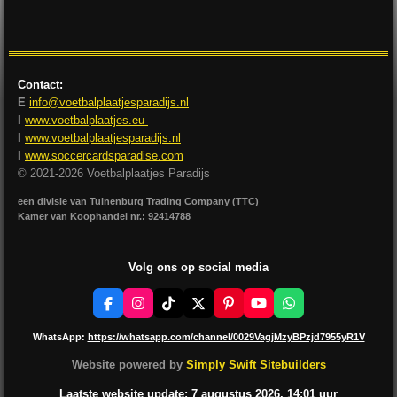
l
e
a
l
e
l
r
e
n
e
n
Contact:
E
info@voetbalplaatjesparadijs.nl
I
www.voetbalplaatjes.eu
I
www.voetbalplaatjesparadijs.nl
I
www.soccercardsparadise.com
© 2021-2026 Voetbalplaatjes Paradijs
een divisie van Tuinenburg Trading Company (TTC)
Kamer van Koophandel nr.: 92414788
Volg ons op social media
F
I
T
X
P
Y
W
a
n
i
i
o
h
c
s
k
n
u
a
WhatsApp:
https://whatsapp.com/channel/0029VagjMzyBPzjd7955yR1V
e
t
T
t
T
t
b
a
o
e
u
s
Website powered by
Simply Swift Sitebuilders
o
g
k
r
b
A
o
r
e
e
p
Laatste website update: 7 augustus
2026, 14:01
uur