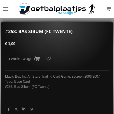
Ga
direct
naar
de
hoofdinhoud
#258: BAS SIBUM (FC TWENTE)
€ 1,00
In winkelwagen
Magic Box Int. All Stars Trading Card Game, seizoen 2006/2007
Type: Base Card
#258: Bas Sibum (FC Twente)
D
D
S
D
e
e
h
e