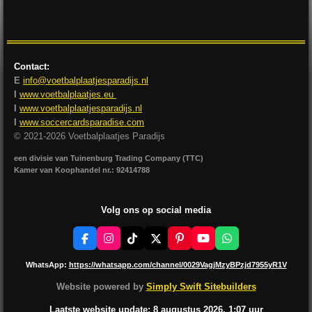
l
e
a
l
e
l
r
e
n
e
n
Contact:
E
info@voetbalplaatjesparadijs.nl
I
www.voetbalplaatjes.eu
I
www.voetbalplaatjesparadijs.nl
I
www.soccercardsparadise.com
© 2021-2026 Voetbalplaatjes Paradijs
een divisie van Tuinenburg Trading Company (TTC)
Kamer van Koophandel nr.: 92414788
Volg ons op social media
F
I
T
X
P
Y
W
a
n
i
i
o
h
c
s
k
n
u
a
WhatsApp:
https://whatsapp.com/channel/0029VagjMzyBPzjd7955yR1V
e
t
T
t
T
t
b
a
o
e
u
s
Website powered by
Simply Swift Sitebuilders
o
g
k
r
b
A
o
r
e
e
p
Laatste website update: 8 augustus
2026, 1:07
uur