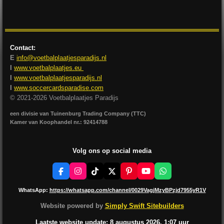
l
e
a
l
e
l
r
e
n
e
n
Contact:
E
info@voetbalplaatjesparadijs.nl
I
www.voetbalplaatjes.eu
I
www.voetbalplaatjesparadijs.nl
I
www.soccercardsparadise.com
© 2021-2026 Voetbalplaatjes Paradijs
een divisie van Tuinenburg Trading Company (TTC)
Kamer van Koophandel nr.: 92414788
Volg ons op social media
F
I
T
X
P
Y
W
a
n
i
i
o
h
c
s
k
n
u
a
WhatsApp:
https://whatsapp.com/channel/0029VagjMzyBPzjd7955yR1V
e
t
T
t
T
t
b
a
o
e
u
s
Website powered by
Simply Swift Sitebuilders
o
g
k
r
b
A
o
r
e
e
p
Laatste website update: 8 augustus
2026, 1:07
uur