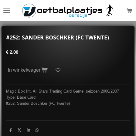
Ga
direct
naar
de
hoofdinhoud
#252: SANDER BOSCHKER (FC TWENTE)
€ 2,00
In winkelwagen
Magic Box Int. All Stars Trading Card Game, seizoen 2006/2007
Type: Base Card
#252: Sander Boschker (FC Twente)
D
D
S
D
e
e
h
e