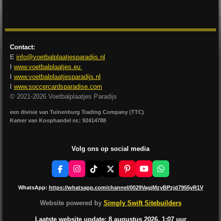
l
e
a
l
e
l
r
e
n
e
n
Contact:
E
info@voetbalplaatjesparadijs.nl
I
www.voetbalplaatjes.eu
I
www.voetbalplaatjesparadijs.nl
I
www.soccercardsparadise.com
© 2021-2026 Voetbalplaatjes Paradijs
een divisie van Tuinenburg Trading Company (TTC)
Kamer van Koophandel nr.: 92414788
Volg ons op social media
F
I
T
X
P
Y
W
a
n
i
i
o
h
c
s
k
n
u
a
WhatsApp:
https://whatsapp.com/channel/0029VagjMzyBPzjd7955yR1V
e
t
T
t
T
t
b
a
o
e
u
s
Website powered by
Simply Swift Sitebuilders
o
g
k
r
b
A
o
r
e
e
p
Laatste website update: 8 augustus
2026, 1:07
uur