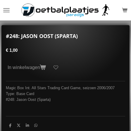
Ga
direct
naar
de
hoofdinhoud
#248: JASON OOST (SPARTA)
€ 1,00
In winkelwagen
Magic Box Int. All Stars Trading Card Game, seizoen 2006/2007
Type: Base Card
#248: Jason Oost (Sparta)
D
D
S
D
e
e
h
e