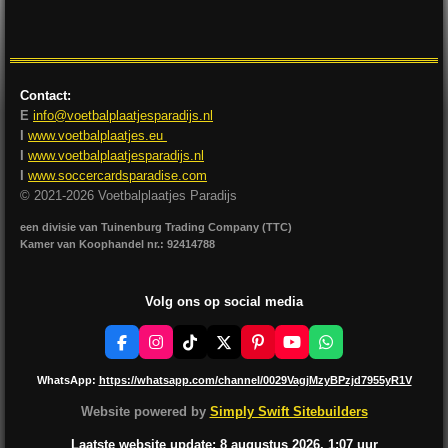
l
e
a
l
e
l
r
e
n
e
n
Contact:
E
info@voetbalplaatjesparadijs.nl
I
www.voetbalplaatjes.eu
I
www.voetbalplaatjesparadijs.nl
I
www.soccercardsparadise.com
© 2021-2026 Voetbalplaatjes Paradijs
een divisie van Tuinenburg Trading Company (TTC)
Kamer van Koophandel nr.: 92414788
Volg ons op social media
F
I
T
X
P
Y
W
a
n
i
i
o
h
c
s
k
n
u
a
WhatsApp:
https://whatsapp.com/channel/0029VagjMzyBPzjd7955yR1V
e
t
T
t
T
t
b
a
o
e
u
s
Website powered by
Simply Swift Sitebuilders
o
g
k
r
b
A
o
r
e
e
p
Laatste website update: 8 augustus
2026, 1:07
uur