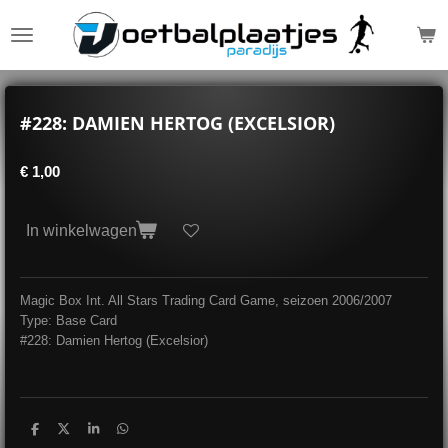
Ga
direct
naar
de
hoofdinhoud
#228: DAMIEN HERTOG (EXCELSIOR)
€ 1,00
In winkelwagen
Magic Box Int. All Stars Trading Card Game, seizoen 2006/2007
Type: Base Card
#228: Damien Hertog (Excelsior)
D
D
S
D
e
e
h
e