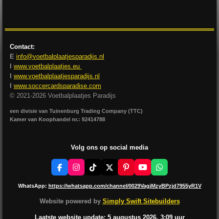
l
e
a
l
e
l
r
e
n
e
n
Contact:
E
info@voetbalplaatjesparadijs.nl
I
www.voetbalplaatjes.eu
I
www.voetbalplaatjesparadijs.nl
I
www.soccercardsparadise.com
© 2021-2026 Voetbalplaatjes Paradijs
een divisie van Tuinenburg Trading Company (TTC)
Kamer van Koophandel nr.: 92414788
Volg ons op social media
F
I
T
X
P
Y
W
a
n
i
i
o
h
c
s
k
n
u
a
WhatsApp:
https://whatsapp.com/channel/0029VagjMzyBPzjd7955yR1V
e
t
T
t
T
t
b
a
o
e
u
s
Website powered by
Simply Swift Sitebuilders
o
g
k
r
b
A
o
r
e
e
p
Laatste website update: 5 augustus
2026, 3:09
uur