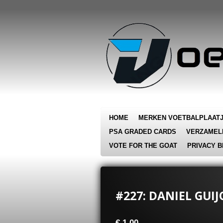
Ga
direct
naar
de
hoofdinhoud
HOME
MERKEN VOETBALPLAAT
PSA GRADED CARDS
VERZAMEL
VOTE FOR THE GOAT
PRIVACY B
#227: DANIEL GUIJ
€ 1,00