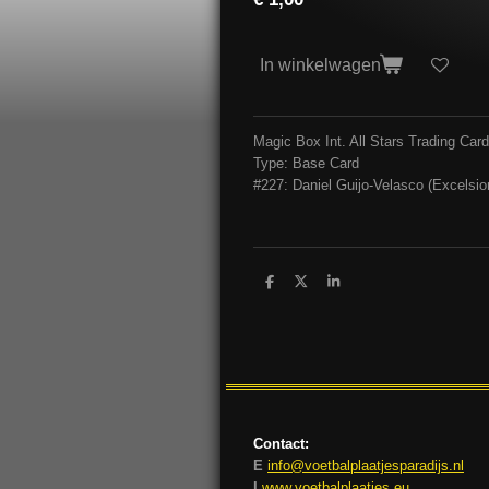
In winkelwagen
Magic Box Int. All Stars Trading Ca
Type: Base Card
#227: Daniel Guijo-Velasco (Excelsio
D
D
S
e
e
h
l
e
a
e
l
r
n
e
Contact:
E
info@voetbalplaatjesparadijs.nl
I
www.voetbalplaatjes.eu