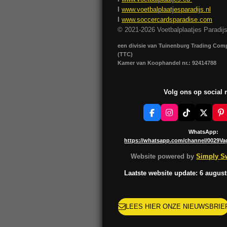
I
www.voetbalplaatjesparadijs.nl
I
www.soccercardsparadise.com
© 2021-2026 Voetbalplaatjes Paradij
een divisie van Tuinenburg Trading Co
(TTC)
Kamer van Koophandel nr.: 92414788
Volg ons op social
F
I
T
X
P
a
n
i
i
c
s
k
n
WhatsApp:
e
t
T
t
https://whatsapp.com/channel/0029V
b
a
o
e
o
g
k
r
Website powered by
Simply Sw
o
r
e
k
a
s
Laatste website update: 6 augus
m
t
LEES HIER ONZE NIEUWSBRIE