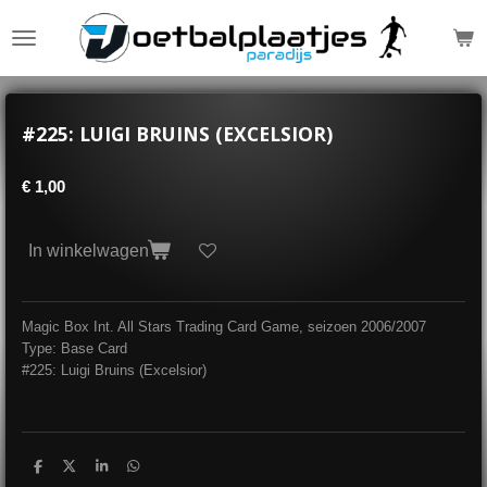
Ga
direct
naar
de
hoofdinhoud
#225: LUIGI BRUINS (EXCELSIOR)
€ 1,00
In winkelwagen
Magic Box Int. All Stars Trading Card Game, seizoen 2006/2007
Type: Base Card
#225: Luigi Bruins (Excelsior)
D
D
S
D
e
e
h
e