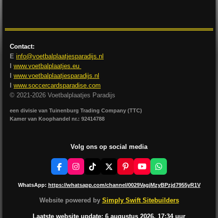
l
e
a
l
e
l
r
e
n
e
n
Contact:
E
info@voetbalplaatjesparadijs.nl
I
www.voetbalplaatjes.eu
I
www.voetbalplaatjesparadijs.nl
I
www.soccercardsparadise.com
© 2021-2026 Voetbalplaatjes Paradijs
een divisie van Tuinenburg Trading Company (TTC)
Kamer van Koophandel nr.: 92414788
Volg ons op social media
F
I
T
X
P
Y
W
a
n
i
i
o
h
c
s
k
n
u
a
WhatsApp:
https://whatsapp.com/channel/0029VagjMzyBPzjd7955yR1V
e
t
T
t
T
t
b
a
o
e
u
s
Website powered by
Simply Swift Sitebuilders
o
g
k
r
b
A
o
r
e
e
p
Laatste website update: 6 augustus
2026, 17:34
uur