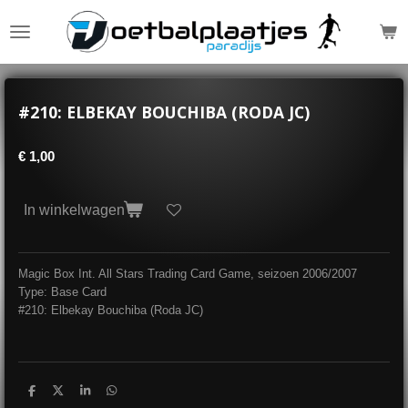
Ga
direct
naar
de
hoofdinhoud
#210: ELBEKAY BOUCHIBA (RODA JC)
€ 1,00
In winkelwagen
Magic Box Int. All Stars Trading Card Game, seizoen 2006/2007
Type: Base Card
#210: Elbekay Bouchiba (Roda JC)
D
D
S
D
e
e
h
e