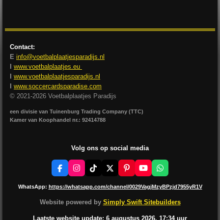
l
e
a
l
e
l
r
e
n
e
n
Contact:
E
info@voetbalplaatjesparadijs.nl
I
www.voetbalplaatjes.eu
I
www.voetbalplaatjesparadijs.nl
I
www.soccercardsparadise.com
© 2021-2026 Voetbalplaatjes Paradijs
een divisie van Tuinenburg Trading Company (TTC)
Kamer van Koophandel nr.: 92414788
Volg ons op social media
F
I
T
X
P
Y
W
a
n
i
i
o
h
c
s
k
n
u
a
WhatsApp:
https://whatsapp.com/channel/0029VagjMzyBPzjd7955yR1V
e
t
T
t
T
t
b
a
o
e
u
s
Website powered by
Simply Swift Sitebuilders
o
g
k
r
b
A
o
r
e
e
p
Laatste website update: 6 augustus
2026, 17:34
uur